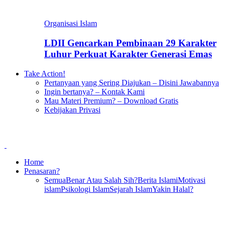
Organisasi Islam
LDII Gencarkan Pembinaan 29 Karakter
Luhur Perkuat Karakter Generasi Emas
Take Action!
Pertanyaan yang Sering Diajukan – Disini Jawabannya
Ingin bertanya? – Kontak Kami
Mau Materi Premium? – Download Gratis
Kebijakan Privasi
Home
Penasaran?
Semua
Benar Atau Salah Sih?
Berita Islami
Motivasi
islam
Psikologi Islam
Sejarah Islam
Yakin Halal?