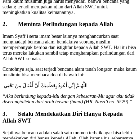
Para kaum muslimin juga harus menyadari bahwa bencana yang
sedang terjadi merupakan ujian dari Allah SWT untuk
meningkatkan kualitas keimanannya.
2. Meminta Perlindungan kepada Allah
Imam Syafi’i serta imam besar lainnya menghancurkan saat
menghadapi bencana alam, hendaknya seorang muslim
memperbanyak berdoa dan istighfar kepada Allah SWT. Hal itu bisa
terus mereka lakukan sambil tetap mengharapkan perlindungan dari
Allah SWT semata.
Contohnya saja, saat terjadi bencana alam tanah longsor, maka kaum
muslimin bisa membaca doa di bawah ini:
اللَّهُـمَّ إِنِّي أَعُوذُ بِعَظَمَتِكَ أَنْ أُغْتَالَ مِنْ تَحْتِي
“Aku berlindung kepada-Mu dengan kebesaran-Mu agar aku tidak
diserang/ditelan dari arah bawah (bumi) (HR. Nasa’i no. 5529).”
3. Selalu Mendekatkan Diri Hanya Kepada
Allah SWT
Sejatinya bencana adalah salah satu momen terbaik agar bisa lebih
mendekatkan diri hanya kepada Allah. Oleh karena itu, seharusnya