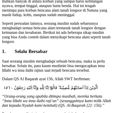
Bahkan banyak di antara korban yang sampai harus kehilangan
nyawa, tempat tinggal, ataupun harta benda. Hal ini tengah
menimpa para korban bencana alam tanah longsor di Natuna yang
masih hidup, kritis, maupun sudah meninggal.
Seperti persoalan lainnya, seorang muslim sudah seharusnya
menghadapi semua bencana alam termasuk tanah longsor dengan
keimanan dan kesabaran. Berikut ini ada beberapa sikap muslim
yang bisa Anda contoh dalam menyikapi bencana alam seperti tanah
longsor.
1. Selalu Bersabar
Saat seorang muslim menghadapi sebuah bencana, maka ia perlu
bersabar. Selain itu, para kaum muslimin bisa mengucapkan inna
lillahi wa inna ilaihi rajiun saat terjadi bencana tersebut.
Dalam QS Al Baqarah ayat 156, Allah SWT berfirman:
َۗ – ١٥٦
اَلَّذِيْنَ اِذَآ اَصَابَتْهُمْ مُّصِيْبَةٌ ۗ قَالُوْٓا اِنَّا لِلّٰهِ وَاِنَّآ اِلَيْهِ رٰجِعُوْن
“Orang-orang yang apabila ditimpa musibah, mereka berkata
“Inna lillahi wa inna ilaihi raji‘un” (sesungguhnya kami milik Allah
dan kepada-Nyalah kami kembali) (QS. Al-Baqarah [2]: 156).”