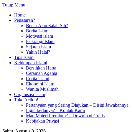
Tutup Menu
Home
Penasaran?
Benar Atau Salah Sih?
Berita Islami
Motivasi islam
Psikologi Islam
Sejarah Islam
Yakin Halal?
Tips Islami
Kehidupan Islami
Bersihkan Harta
Ceramah Agama
Cerita islami
Ekonomi Islam
Wanita Muslimah
Organisasi Islam
Take Action!
Pertanyaan yang Sering Diajukan – Disini Jawabannya
Ingin bertanya? – Kontak Kami
Mau Materi Premium? – Download Gratis
Kebijakan Privasi
Sabtu, Agustus 8, 2026