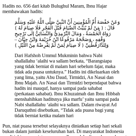
Hadits no. 656 dari kitab Bulughul Maram, Ibnu Hajar
membawakan hadits:
وَعَنْ حَفْصَةَ أُمِّ الْمُؤْمِنِينَ أَنَّ النَّبِيَّ صَلَّى اللَّهُ عَلَيْهِ وَسَلَّمَ
قَالَ : { مَنْ لَمْ يُبَيِّتْ الصِّيَامَ قَبْلَ الْفَجْرِ فَلَا صِيَامَ لَهُ }
رَوَاهُ الْخَمْسَةُ ، وَمَالَ التِّرْمِذِيُّ وَالنَّسَائِيُّ إلَى تَرْجِيحِ
وَقْفِهِ ، وَصَحَّحَهُ مَرْفُوعًا ابْنُ خُزَيْمَةَ وَابْنُ حِبَّانَ –
وَلِلدَّارَقُطْنِيِّ { لَا صِيَامَ لِمَنْ لَمْ يَفْرِضْهُ مِنْ اللَّيْلِ }
Dari Hafshoh Ummul Mukminin bahwa Nabi
shallallahu ‘alaihi wa sallam berkata, “Barangsiapa
yang tidak berniat di malam hari sebelum fajar, maka
tidak ada puasa untuknya.” Hadits ini dikeluarkan oleh
yang lima, yaitu Abu Daud, Tirmidzi, An Nasai dan
Ibnu Majah. An Nasai dan Tirmidzi berpendapat bahwa
hadits ini mauquf, hanya sampai pada sahabat
(perkataan sahabat). Ibnu Khuzaimah dan Ibnu Hibbah
menshahihkan haditsnya jika marfu’ yaitu sampai pada
Nabi shallallahu ‘alaihi wa sallam. Dalam riwayat Ad
Daruquthni disebutkan, “Tidak ada puasa bagi yang
tidak berniat ketika malam hari
Pun, niat puasa tersebut selayaknya diniatkan setiap hari sekali
bukan dalam jumlah keseluruhan hari. Di masyarakat Indonesia