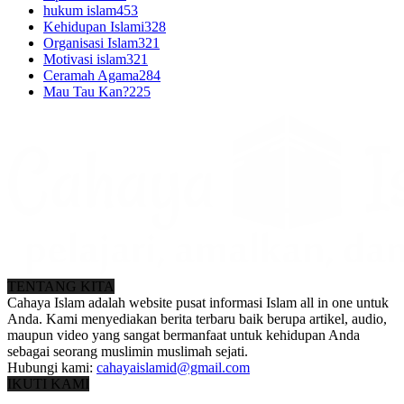
hukum islam
453
Kehidupan Islami
328
Organisasi Islam
321
Motivasi islam
321
Ceramah Agama
284
Mau Tau Kan?
225
TENTANG KITA
Cahaya Islam adalah website pusat informasi Islam all in one untuk
Anda. Kami menyediakan berita terbaru baik berupa artikel, audio,
maupun video yang sangat bermanfaat untuk kehidupan Anda
sebagai seorang muslimin muslimah sejati.
Hubungi kami:
cahayaislamid@gmail.com
IKUTI KAMI