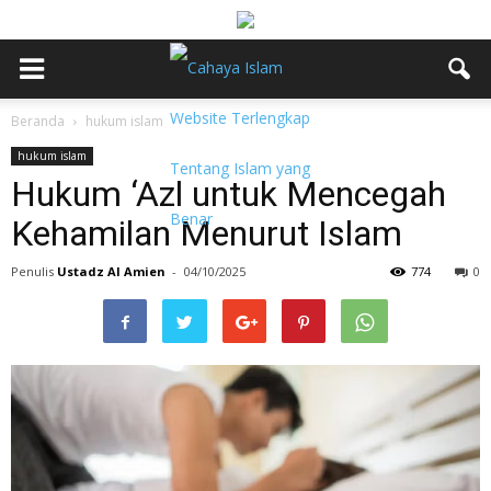
Beranda
hukum islam
hukum islam
Hukum ‘Azl untuk Mencegah
Kehamilan Menurut Islam
Penulis
Ustadz Al Amien
-
04/10/2025
774
0