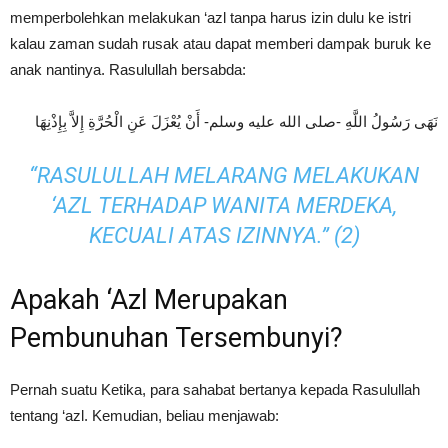
memperbolehkan melakukan ‘azl tanpa harus izin dulu ke istri
kalau zaman sudah rusak atau dapat memberi dampak buruk ke
anak nantinya. Rasulullah bersabda:
نَهَى رَسُولُ اللَّهِ -صلى الله عليه وسلم- أَنْ يُعْزَلَ عَنِ الْحُرَّةِ إِلاَّ بِإِذْنِهَا
“RASULULLAH MELARANG MELAKUKAN
‘AZL TERHADAP WANITA MERDEKA,
KECUALI ATAS IZINNYA.” (2)
Apakah ‘Azl Merupakan
Pembunuhan Tersembunyi?
Pernah suatu Ketika, para sahabat bertanya kepada Rasulullah
tentang ‘azl. Kemudian, beliau menjawab: