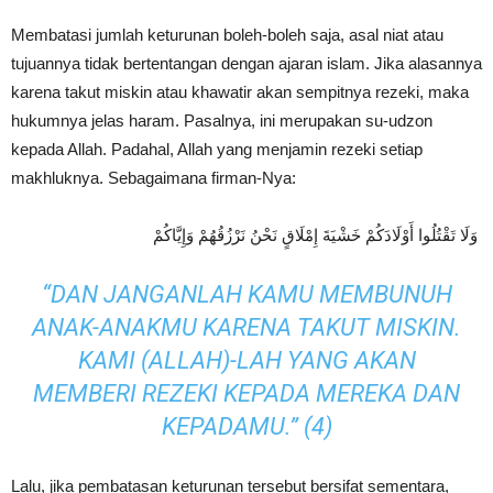
Membatasi jumlah keturunan boleh-boleh saja, asal niat atau
tujuannya tidak bertentangan dengan ajaran islam. Jika alasannya
karena takut miskin atau khawatir akan sempitnya rezeki, maka
hukumnya jelas haram. Pasalnya, ini merupakan su-udzon
kepada Allah. Padahal, Allah yang menjamin rezeki setiap
makhluknya. Sebagaimana firman-Nya:
وَلَا تَقْتُلُوا أَوْلَادَكُمْ خَشْيَةَ إِمْلَاقٍ نَحْنُ نَرْزُقُهُمْ وَإِيَّاكُمْ
“DAN JANGANLAH KAMU MEMBUNUH
ANAK-ANAKMU KARENA TAKUT MISKIN.
KAMI (ALLAH)-LAH YANG AKAN
MEMBERI REZEKI KEPADA MEREKA DAN
KEPADAMU.” (4)
Lalu, jika pembatasan keturunan tersebut bersifat sementara,