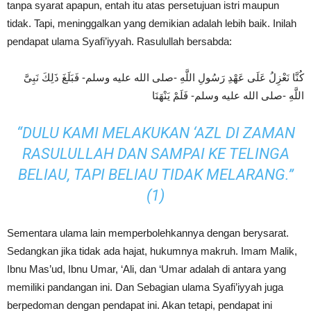
tanpa syarat apapun, entah itu atas persetujuan istri maupun
tidak. Tapi, meninggalkan yang demikian adalah lebih baik. Inilah
pendapat ulama Syafi’iyyah. Rasulullah bersabda:
كُنَّا نَعْزِلُ عَلَى عَهْدِ رَسُولِ اللَّهِ -صلى الله عليه وسلم- فَبَلَغَ ذَلِكَ نَبِىَّ
اللَّهِ -صلى الله عليه وسلم- فَلَمْ يَنْهَنَا
“DULU KAMI MELAKUKAN ‘AZL DI ZAMAN
RASULULLAH DAN SAMPAI KE TELINGA
BELIAU, TAPI BELIAU TIDAK MELARANG.”
(1)
Sementara ulama lain memperbolehkannya dengan berysarat.
Sedangkan jika tidak ada hajat, hukumnya makruh. Imam Malik,
Ibnu Mas’ud, Ibnu Umar, ‘Ali, dan ‘Umar adalah di antara yang
memiliki pandangan ini. Dan Sebagian ulama Syafi’iyyah juga
berpedoman dengan pendapat ini. Akan tetapi, pendapat ini