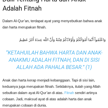
Adalah Fitnah
Dalam Al-Qur’an, terdapat ayat yang menyebutkan bahwa anak
dan harta merupakan fitnah.
وَاعْلَمُواْ أَنَّمَا أَمْوَالُكُمْ وَأَوْلاَدُكُمْ فِتْنَةٌ وَأَنَّ اللّهَ عِندَهُ أَجْرٌ عَظِيمٌ
“KETAHUILAH BAHWA HARTA DAN ANAK-
ANAKMU ADALAH FITNAH, DAN DI SISI
ALLAH ADA PAHALA BESAR.” (1)
Anak dan harta kerap menjadi kebanggaan. Tapi di sisi lain,
keduanya juga merupakan fitnah. Setidaknya, itulah yang Allah
sebutkan dalam ayat Al-Qur’an di atas.
Fitnah
sendiri artinya
cobaan. Jadi, maksud ayat di atas adalah harta dan anak
merupakan cobaan di dunia.