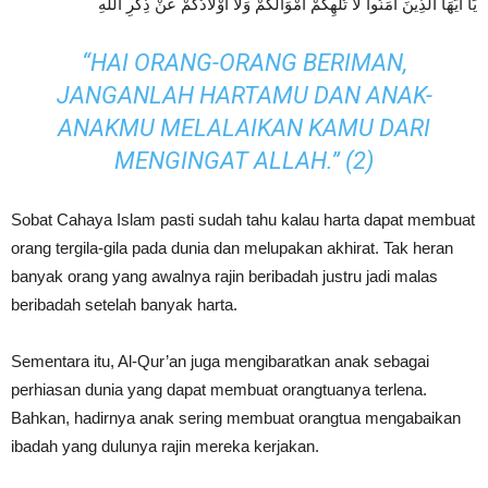
يَا أَيُّهَا الَّذِينَ آمَنُوا لَا تُلْهِكُمْ أَمْوَالُكُمْ وَلَا أَوْلَادُكُمْ عَنْ ذِكْرِ اللَّهِ
“HAI ORANG-ORANG BERIMAN,
JANGANLAH HARTAMU DAN ANAK-
ANAKMU MELALAIKAN KAMU DARI
MENGINGAT ALLAH.” (2)
Sobat Cahaya Islam pasti sudah tahu kalau harta dapat membuat
orang tergila-gila pada dunia dan melupakan akhirat. Tak heran
banyak orang yang awalnya rajin beribadah justru jadi malas
beribadah setelah banyak harta.
Sementara itu, Al-Qur’an juga mengibaratkan anak sebagai
perhiasan dunia yang dapat membuat orangtuanya terlena.
Bahkan, hadirnya anak sering membuat orangtua mengabaikan
ibadah yang dulunya rajin mereka kerjakan.