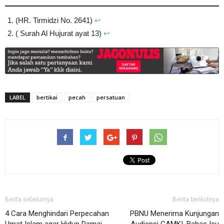
(HR. Tirmidzi No. 2641)
↩︎
( Surah Al Hujurat ayat 13)
↩︎
LABEL
bertikai
pecah
persatuan
Berita sebelumya
Berita berikutnya
4 Cara Menghindari Perpecahan
PBNU Menerima Kunjungan