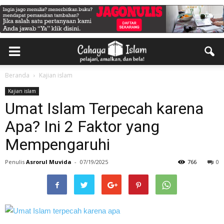
Beranda
Kajian islam
Kajian islam
Umat Islam Terpecah karena
Apa? Ini 2 Faktor yang
Mempengaruhi
Penulis
Asrorul Muvida
-
07/19/2025
766
0