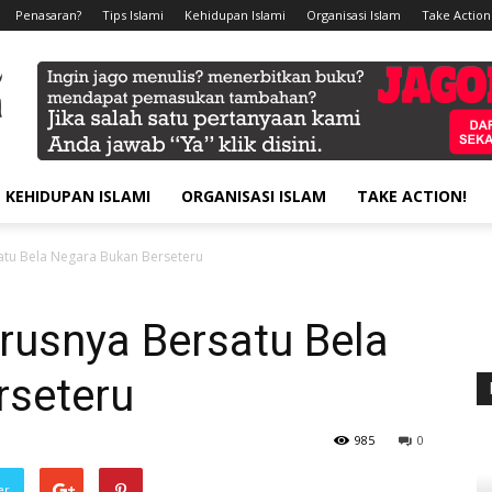
Penasaran?
Tips Islami
Kehidupan Islami
Organisasi Islam
Take Action
KEHIDUPAN ISLAMI
ORGANISASI ISLAM
TAKE ACTION!
atu Bela Negara Bukan Berseteru
rusnya Bersatu Bela
rseteru
985
0
er