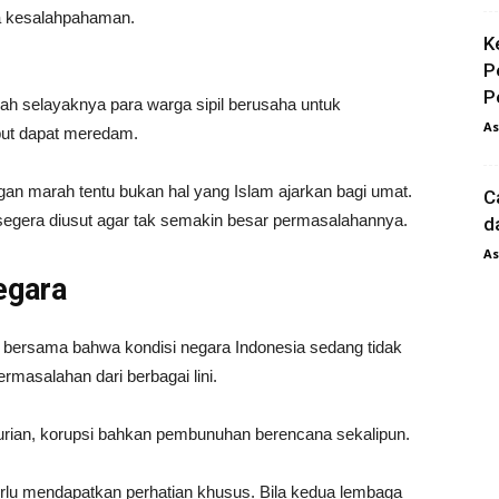
na kesalahpahaman.
K
P
P
ah selayaknya para warga sipil berusaha untuk
As
but dapat meredam.
n marah tentu bukan hal yang Islam ajarkan bagi umat.
C
 segera diusut agar tak semakin besar permasalahannya.
d
As
egara
i bersama bahwa kondisi negara Indonesia sedang tidak
rmasalahan dari berbagai lini.
ncurian, korupsi bahkan pembunuhan berencana sekalipun.
perlu mendapatkan perhatian khusus. Bila kedua lembaga