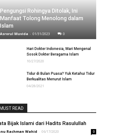
Pengungsi Rohingya Ditolak, Ini
Manfaat Tolong Menolong dalam
Islam
Asrorul Muvida
-
01/31/2023
0
Hari Dokter Indonesia, Mari Mengenal
Sosok Dokter Beragama Islam
10/27/2020
Tidur di Bulan Puasa? Yuk Ketahui Tidur
Berkualitas Menurut Islam
04/28/2021
MUST READ
ata Bijak Islami dari Hadits Rasulullah
anu Rachman Wahid
-
06/17/2020
0