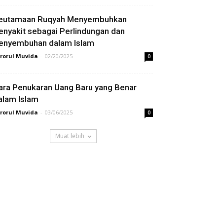
eutamaan Ruqyah Menyembuhkan
enyakit sebagai Perlindungan dan
enyembuhan dalam Islam
rorul Muvida
-
02/20/2025
0
ara Penukaran Uang Baru yang Benar
alam Islam
rorul Muvida
-
03/06/2025
0
Muat lebih