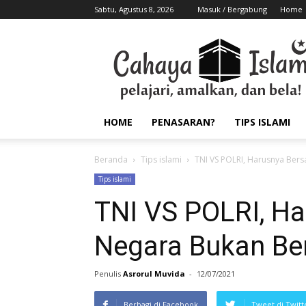
Sabtu, Agustus 8, 2026
Masuk / Bergabung
Home
HOME
PENASARAN?
TIPS ISLAMI
Beranda
Tips islami
TNI VS POLRI, Harusnya Bers
Tips islami
TNI VS POLRI, Ha
Negara Bukan Be
Penulis
Asrorul Muvida
-
12/07/2021
Berbagi di Facebook
Tweet di Twitt