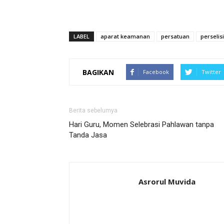
LABEL
aparat keamanan
persatuan
perselis
BAGIKAN
Facebook
Twitter
Berita sebelumya
Hari Guru, Momen Selebrasi Pahlawan tanpa
Tanda Jasa
Asrorul Muvida