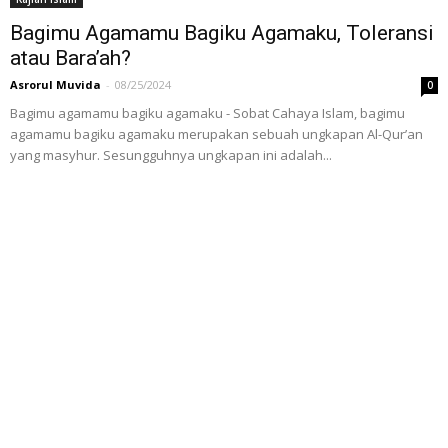
Bagimu Agamamu Bagiku Agamaku, Toleransi
atau Bara’ah?
Asrorul Muvida
-
08/25/2024
0
Bagimu agamamu bagiku agamaku - Sobat Cahaya Islam, bagimu
agamamu bagiku agamaku merupakan sebuah ungkapan Al-Qur’an
yang masyhur. Sesungguhnya ungkapan ini adalah...