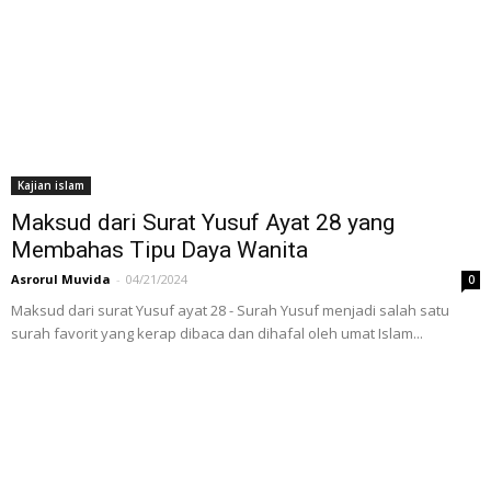
Kajian islam
Maksud dari Surat Yusuf Ayat 28 yang
Membahas Tipu Daya Wanita
Asrorul Muvida
-
04/21/2024
0
Maksud dari surat Yusuf ayat 28 - Surah Yusuf menjadi salah satu
surah favorit yang kerap dibaca dan dihafal oleh umat Islam...