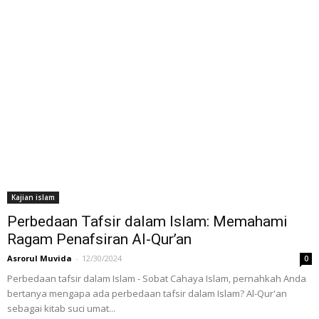
Kajian islam
Perbedaan Tafsir dalam Islam: Memahami
Ragam Penafsiran Al-Qur’an
Asrorul Muvida
-
12/30/2024
0
Perbedaan tafsir dalam Islam - Sobat Cahaya Islam, pernahkah Anda
bertanya mengapa ada perbedaan tafsir dalam Islam? Al-Qur'an
sebagai kitab suci umat...