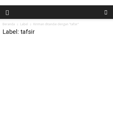
Beranda
Label
Kiriman ditandai dengan "tafsir"
Label: tafsir