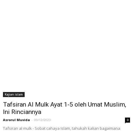
Kajian islam
Tafsiran Al Mulk Ayat 1-5 oleh Umat Muslim,
Ini Rinciannya
Asrorul Muvida
-
09/12/2023
0
Tafsiran al mulk - Sobat cahaya Islam, tahukah kalian bagaimana