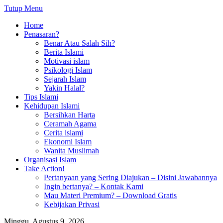
Tutup Menu
Home
Penasaran?
Benar Atau Salah Sih?
Berita Islami
Motivasi islam
Psikologi Islam
Sejarah Islam
Yakin Halal?
Tips Islami
Kehidupan Islami
Bersihkan Harta
Ceramah Agama
Cerita islami
Ekonomi Islam
Wanita Muslimah
Organisasi Islam
Take Action!
Pertanyaan yang Sering Diajukan – Disini Jawabannya
Ingin bertanya? – Kontak Kami
Mau Materi Premium? – Download Gratis
Kebijakan Privasi
Minggu, Agustus 9, 2026