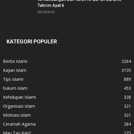
Tahrim Ayat 6
08/26/2018
KATEGORI POPULER
Berita Islami
3264
Kajian islam
3135
Tips islami
889
hukum islam
453
Kehidupan Islami
328
Organisasi Islam
321
Motivasi islam
321
Ceramah Agama
284
Mau Tau Kan?
225