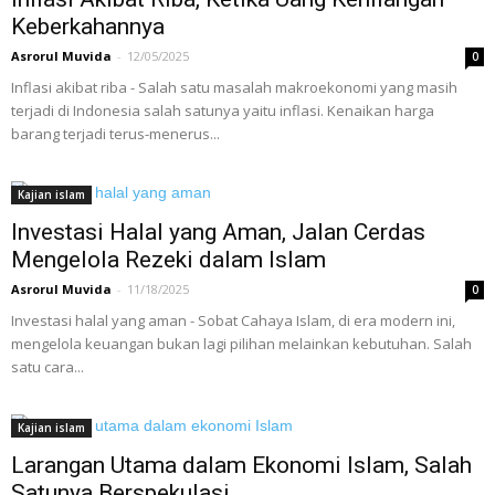
Keberkahannya
Asrorul Muvida
-
12/05/2025
0
Inflasi akibat riba - Salah satu masalah makroekonomi yang masih
terjadi di Indonesia salah satunya yaitu inflasi. Kenaikan harga
barang terjadi terus-menerus...
Kajian islam
Investasi Halal yang Aman, Jalan Cerdas
Mengelola Rezeki dalam Islam
Asrorul Muvida
-
11/18/2025
0
Investasi halal yang aman - Sobat Cahaya Islam, di era modern ini,
mengelola keuangan bukan lagi pilihan melainkan kebutuhan. Salah
satu cara...
Kajian islam
Larangan Utama dalam Ekonomi Islam, Salah
Satunya Berspekulasi