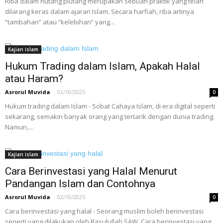
Riba dalam hutang piutang merupakan sebuah praktik yang telah
dilarang keras dalam ajaran Islam. Secara harfiah, riba artinya
“tambahan” atau “kelebihan” yang...
Kajian islam
Hukum Trading dalam Islam, Apakah Halal
atau Haram?
Asrorul Muvida
-
02/10/2025
0
Hukum trading dalam Islam - Sobat Cahaya Islam, di era digital seperti
sekarang, semakin banyak orang yang tertarik dengan dunia trading.
Namun,...
Kajian islam
Cara Berinvestasi yang Halal Menurut
Pandangan Islam dan Contohnya
Asrorul Muvida
-
02/10/2025
0
Cara berinvestasi yang halal - Seorang muslim boleh berinvestasi
seperti yang dilakukan oleh Rasulullah SAW. Cara berinvestasi yang