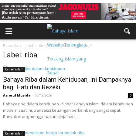
Beranda
Label
Kiriman ditandai dengan "riba"
Label: riba
Kajian islam
Bahaya Riba dalam Kehidupan, Ini Dampaknya
bagi Hati dan Rezeki
Asrorul Muvida
-
03/18/2026
0
Bahaya riba dalam kehidupan - Sobat Cahaya Islam, dalam kehidupan
modern saat ini, transaksi keuangan berkembang sangat cepat.
Banyak orang menggunakan pinjaman,...
Kajian islam