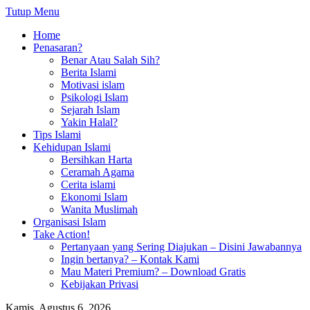
Tutup Menu
Home
Penasaran?
Benar Atau Salah Sih?
Berita Islami
Motivasi islam
Psikologi Islam
Sejarah Islam
Yakin Halal?
Tips Islami
Kehidupan Islami
Bersihkan Harta
Ceramah Agama
Cerita islami
Ekonomi Islam
Wanita Muslimah
Organisasi Islam
Take Action!
Pertanyaan yang Sering Diajukan – Disini Jawabannya
Ingin bertanya? – Kontak Kami
Mau Materi Premium? – Download Gratis
Kebijakan Privasi
Kamis, Agustus 6, 2026