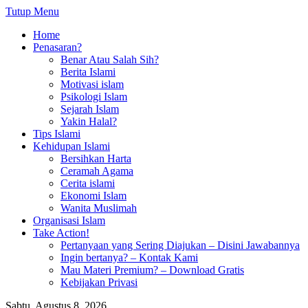
Tutup Menu
Home
Penasaran?
Benar Atau Salah Sih?
Berita Islami
Motivasi islam
Psikologi Islam
Sejarah Islam
Yakin Halal?
Tips Islami
Kehidupan Islami
Bersihkan Harta
Ceramah Agama
Cerita islami
Ekonomi Islam
Wanita Muslimah
Organisasi Islam
Take Action!
Pertanyaan yang Sering Diajukan – Disini Jawabannya
Ingin bertanya? – Kontak Kami
Mau Materi Premium? – Download Gratis
Kebijakan Privasi
Sabtu, Agustus 8, 2026