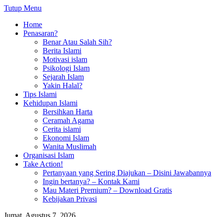
Tutup Menu
Home
Penasaran?
Benar Atau Salah Sih?
Berita Islami
Motivasi islam
Psikologi Islam
Sejarah Islam
Yakin Halal?
Tips Islami
Kehidupan Islami
Bersihkan Harta
Ceramah Agama
Cerita islami
Ekonomi Islam
Wanita Muslimah
Organisasi Islam
Take Action!
Pertanyaan yang Sering Diajukan – Disini Jawabannya
Ingin bertanya? – Kontak Kami
Mau Materi Premium? – Download Gratis
Kebijakan Privasi
Jumat, Agustus 7, 2026