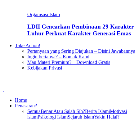
Organisasi Islam
LDII Gencarkan Pembinaan 29 Karakter
Luhur Perkuat Karakter Generasi Emas
Take Action!
Pertanyaan yang Sering Diajukan – Disini Jawabannya
Ingin bertanya? – Kontak Kami
Mau Materi Premium? – Download Gratis
Kebijakan Privasi
Home
Penasaran?
Semua
Benar Atau Salah Sih?
Berita Islami
Motivasi
islam
Psikologi Islam
Sejarah Islam
Yakin Halal?