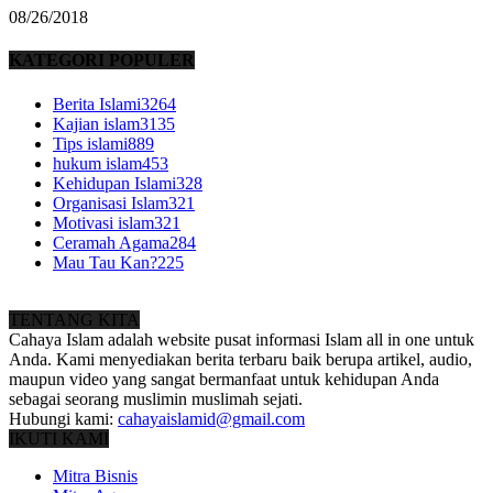
08/26/2018
KATEGORI POPULER
Berita Islami
3264
Kajian islam
3135
Tips islami
889
hukum islam
453
Kehidupan Islami
328
Organisasi Islam
321
Motivasi islam
321
Ceramah Agama
284
Mau Tau Kan?
225
TENTANG KITA
Cahaya Islam adalah website pusat informasi Islam all in one untuk
Anda. Kami menyediakan berita terbaru baik berupa artikel, audio,
maupun video yang sangat bermanfaat untuk kehidupan Anda
sebagai seorang muslimin muslimah sejati.
Hubungi kami:
cahayaislamid@gmail.com
IKUTI KAMI
Mitra Bisnis