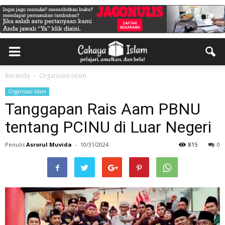
Beranda
Organisasi Islam
Organisasi Islam
Tanggapan Rais Aam PBNU
tentang PCINU di Luar Negeri
Penulis
Asrorul Muvida
-
10/31/2024
815
0