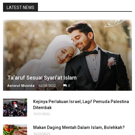
LATEST NEWS
Ta’aruf Sesuai Syari’at Islam
Asrorul Muvida
-
02/28/2022
0
Kejinya Perlakuan Israel, Lagi! Pemuda Palestina
Ditembak
10/31/2022
Makan Daging Mentah Dalam Islam, Bolehkah?
10/23/2025