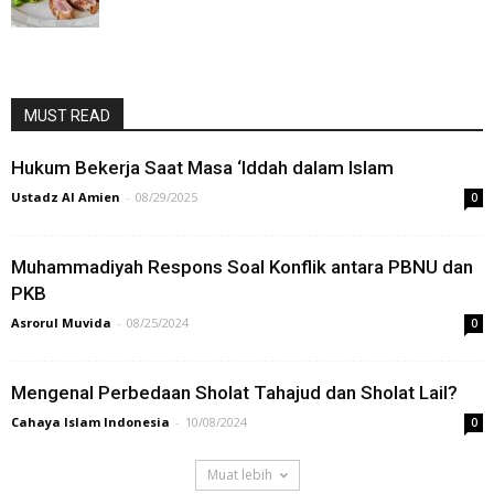
MUST READ
Hukum Bekerja Saat Masa ‘Iddah dalam Islam
Ustadz Al Amien
-
08/29/2025
0
Muhammadiyah Respons Soal Konflik antara PBNU dan
PKB
Asrorul Muvida
-
08/25/2024
0
Mengenal Perbedaan Sholat Tahajud dan Sholat Lail?
Cahaya Islam Indonesia
-
10/08/2024
0
Muat lebih