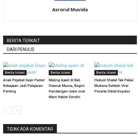
Asrorul Muvida
BERITA TERKAIT
DARI PENULIS
Berita Islami
Berita Islami
Berita Islami
Anak Pejabat Gayo Pamer
Maling Ayam di Bali
Hukum Shalat Tak Pakai
Kekayaan Jadi Pelajaran
Diamuk Massa, Begini
Mukena Setelah Viral
Penting
Pandangan Islam soal
Peserta Diklat Kopdes
Main Hakim Sendiri
TIDAK ADA KOMENTAR