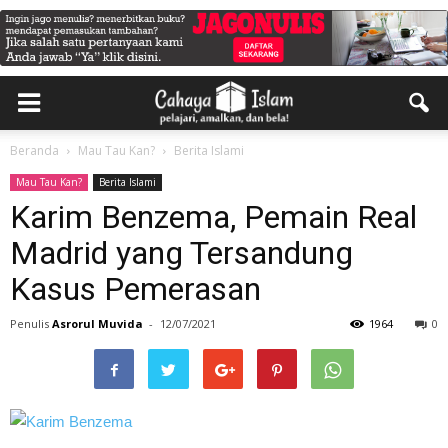
Beranda
Mau Tau Kan?
Berita Islami
Mau Tau Kan?
Berita Islami
Karim Benzema, Pemain Real
Madrid yang Tersandung
Kasus Pemerasan
Penulis
Asrorul Muvida
-
12/07/2021
1964
0