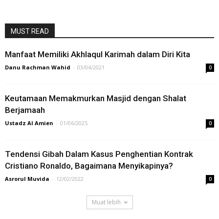
MUST READ
Manfaat Memiliki Akhlaqul Karimah dalam Diri Kita
Danu Rachman Wahid
-
03/04/2021
0
Keutamaan Memakmurkan Masjid dengan Shalat
Berjamaah
Ustadz Al Amien
-
01/06/2025
0
Tendensi Gibah Dalam Kasus Penghentian Kontrak
Cristiano Ronaldo, Bagaimana Menyikapinya?
Asrorul Muvida
-
12/02/2022
0
Muat lebih