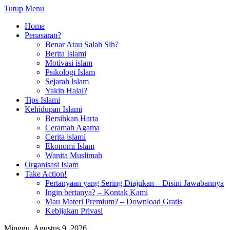
Tutup Menu
Home
Penasaran?
Benar Atau Salah Sih?
Berita Islami
Motivasi islam
Psikologi Islam
Sejarah Islam
Yakin Halal?
Tips Islami
Kehidupan Islami
Bersihkan Harta
Ceramah Agama
Cerita islami
Ekonomi Islam
Wanita Muslimah
Organisasi Islam
Take Action!
Pertanyaan yang Sering Diajukan – Disini Jawabannya
Ingin bertanya? – Kontak Kami
Mau Materi Premium? – Download Gratis
Kebijakan Privasi
Minggu, Agustus 9, 2026