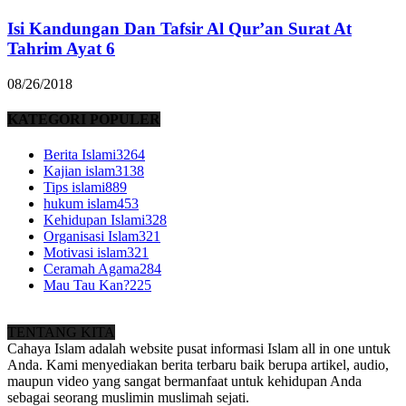
Isi Kandungan Dan Tafsir Al Qur’an Surat At
Tahrim Ayat 6
08/26/2018
KATEGORI POPULER
Berita Islami
3264
Kajian islam
3138
Tips islami
889
hukum islam
453
Kehidupan Islami
328
Organisasi Islam
321
Motivasi islam
321
Ceramah Agama
284
Mau Tau Kan?
225
TENTANG KITA
Cahaya Islam adalah website pusat informasi Islam all in one untuk
Anda. Kami menyediakan berita terbaru baik berupa artikel, audio,
maupun video yang sangat bermanfaat untuk kehidupan Anda
sebagai seorang muslimin muslimah sejati.