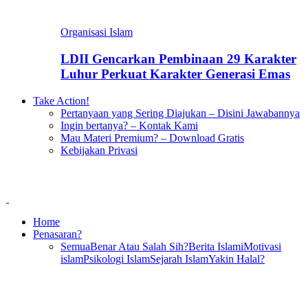
Organisasi Islam
LDII Gencarkan Pembinaan 29 Karakter
Luhur Perkuat Karakter Generasi Emas
Take Action!
Pertanyaan yang Sering Diajukan – Disini Jawabannya
Ingin bertanya? – Kontak Kami
Mau Materi Premium? – Download Gratis
Kebijakan Privasi
Home
Penasaran?
Semua
Benar Atau Salah Sih?
Berita Islami
Motivasi
islam
Psikologi Islam
Sejarah Islam
Yakin Halal?