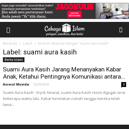
Beranda
Label
Kiriman ditandai dengan "suami aura kasih"
Label: suami aura kasih
Berita Islami
Suami Aura Kasih Jarang Menanyakan Kabar
Anak, Ketahui Pentingnya Komunikasi antara...
Asrorul Muvida
-
12/29/2020
0
Suami Aura Kasih - Eryck Amaral, suami Aura Kasih resmi digugat cerai
beberapa waktu lalu. Kabar keretakan rumah tangga mereka telah
lama...