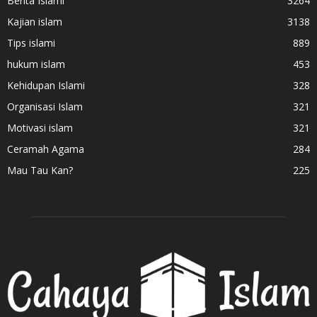
Berita Islami
3264
Kajian islam
3138
Tips islami
889
hukum islam
453
Kehidupan Islami
328
Organisasi Islam
321
Motivasi islam
321
Ceramah Agama
284
Mau Tau Kan?
225