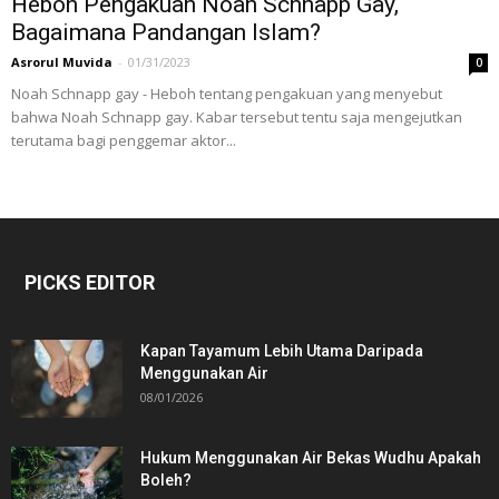
Heboh Pengakuan Noah Schnapp Gay,
Bagaimana Pandangan Islam?
Asrorul Muvida
-
01/31/2023
0
Noah Schnapp gay - Heboh tentang pengakuan yang menyebut
bahwa Noah Schnapp gay. Kabar tersebut tentu saja mengejutkan
terutama bagi penggemar aktor...
PICKS EDITOR
Kapan Tayamum Lebih Utama Daripada
Menggunakan Air
08/01/2026
Hukum Menggunakan Air Bekas Wudhu Apakah
Boleh?