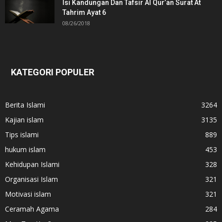
Isi Kandungan Dan Tafsir Al Qur’an Surat At
Tahrim Ayat 6
08/26/2018
KATEGORI POPULER
Berita Islami
3264
Kajian islam
3135
Tips islami
889
hukum islam
453
Kehidupan Islami
328
Organisasi Islam
321
Motivasi islam
321
Ceramah Agama
284