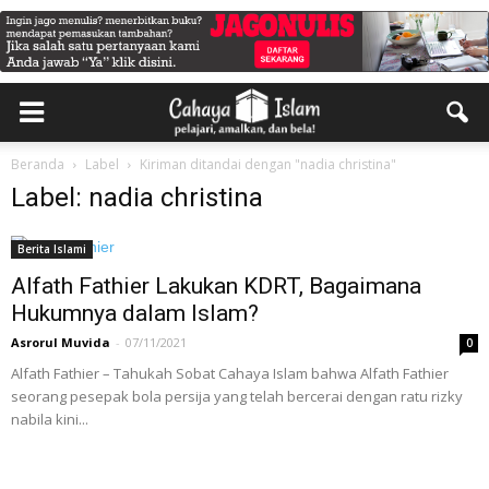
Beranda
Label
Kiriman ditandai dengan "nadia christina"
Label: nadia christina
Berita Islami
Alfath Fathier Lakukan KDRT, Bagaimana
Hukumnya dalam Islam?
Asrorul Muvida
-
07/11/2021
0
Alfath Fathier – Tahukah Sobat Cahaya Islam bahwa Alfath Fathier
seorang pesepak bola persija yang telah bercerai dengan ratu rizky
nabila kini...