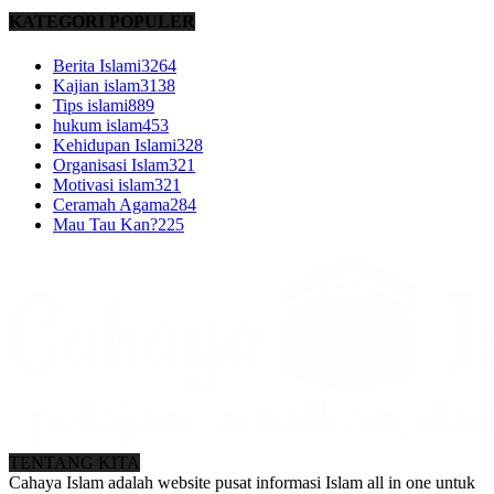
KATEGORI POPULER
Berita Islami
3264
Kajian islam
3138
Tips islami
889
hukum islam
453
Kehidupan Islami
328
Organisasi Islam
321
Motivasi islam
321
Ceramah Agama
284
Mau Tau Kan?
225
TENTANG KITA
Cahaya Islam adalah website pusat informasi Islam all in one untuk