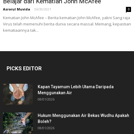
Belajar dari Kematian John McAfee
Asrorul Muvida
-
06/30/2021
0
Kematian John McAfee – Berita kematian John McAfee, yakni Sang raja
Virus telah memenuhi berita dunia secara massal. Memang, kepastian
kematiaannya tak...
PICKS EDITOR
Kapan Tayamum Lebih Utama Daripada
Menggunakan Air
08/01/2026
Hukum Menggunakan Air Bekas Wudhu Apakah
Boleh?
08/01/2026