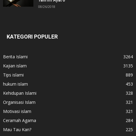
Tahrim Ayat 6
08/26/2018
KATEGORI POPULER
Berita Islami
3264
Kajian islam
3135
Tips islami
889
hukum islam
453
Kehidupan Islami
328
Organisasi Islam
321
Motivasi islam
321
Ceramah Agama
284
Mau Tau Kan?
225