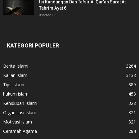
Isi Kandungan Dan Tafsir Al Qur’an Surat At
Tahrim Ayat 6
08/26/2018
KATEGORI POPULER
Berita Islami
3264
Kajian islam
3138
Tips islami
889
hukum islam
453
Kehidupan Islami
328
Organisasi Islam
321
Motivasi islam
321
Ceramah Agama
284