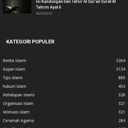
Isi Kandungan Dan Tafsir Al Qur’an Surat At
Tahrim Ayat 6
08/26/2018
KATEGORI POPULER
Berita Islami
3264
Kajian islam
3134
Tips islami
889
hukum islam
453
Kehidupan Islami
328
Organisasi Islam
321
Motivasi islam
321
Ceramah Agama
284