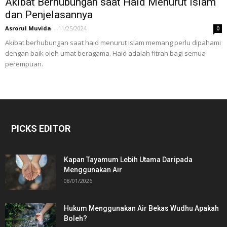
Akibat Berhubungan saat Haid Menurut Islam
dan Penjelasannya
Asrorul Muvida
-
11/25/2024
0
Akibat berhubungan saat haid menurut islam memang perlu dipahami
dengan baik oleh umat beragama. Haid adalah fitrah bagi semua
perempuan.
PICKS EDITOR
Kapan Tayamum Lebih Utama Daripada
Menggunakan Air
08/01/2026
Hukum Menggunakan Air Bekas Wudhu Apakah
Boleh?