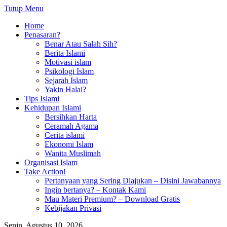
Tutup Menu
Home
Penasaran?
Benar Atau Salah Sih?
Berita Islami
Motivasi islam
Psikologi Islam
Sejarah Islam
Yakin Halal?
Tips Islami
Kehidupan Islami
Bersihkan Harta
Ceramah Agama
Cerita islami
Ekonomi Islam
Wanita Muslimah
Organisasi Islam
Take Action!
Pertanyaan yang Sering Diajukan – Disini Jawabannya
Ingin bertanya? – Kontak Kami
Mau Materi Premium? – Download Gratis
Kebijakan Privasi
Senin, Agustus 10, 2026