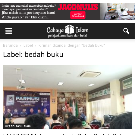
Beranda
Label
Kiriman ditandai dengan "bedah buku"
Label: bedah buku
Organisasi Islam