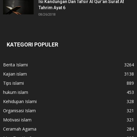
Isi Kandungan Dan Tafsir Al Qur’an Surat At
Tahrim Ayat 6
08/26/2018
KATEGORI POPULER
Berita Islami
3264
Kajian islam
3138
Tips islami
889
hukum islam
453
Kehidupan Islami
328
Organisasi Islam
321
Motivasi islam
321
Ceramah Agama
284