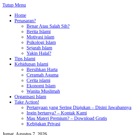
Tutup Menu
Home
Penasaran?
Benar Atau Salah Sih?
Berita Islami
Motivasi islam
Psikologi Islam
Sejarah Islam
Yakin Halal?
Tips Islami
Kehidupan Islami
Bersihkan Harta
Ceramah Agama
Cerita islami
Ekonomi Islam
Wanita Muslimah
Organisasi Islam
Take Action!
Pertanyaan yang Sering Diajukan – Disini Jawabannya
Ingin bertanya? – Kontak Kami
Mau Materi Premium? – Download Gratis
Kebijakan Privasi
Jumat, Agustus 7, 2026