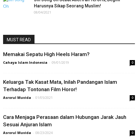
Harusnya Sikap Seorang Muslim!
08/04/2021
MUST READ
Memakai Sepatu High Heels Haram?
Cahaya Islam Indonesia
-
09/01/2019
0
Keluarga Tak Kasat Mata, Inilah Pandangan Islam
Terhadap Tontonan Film Horor!
Asrorul Muvida
-
01/05/2021
0
Cara Menjaga Perasaan dalam Hubungan Jarak Jauh
Sesuai Anjuran Islam
Asrorul Muvida
-
08/23/2024
0