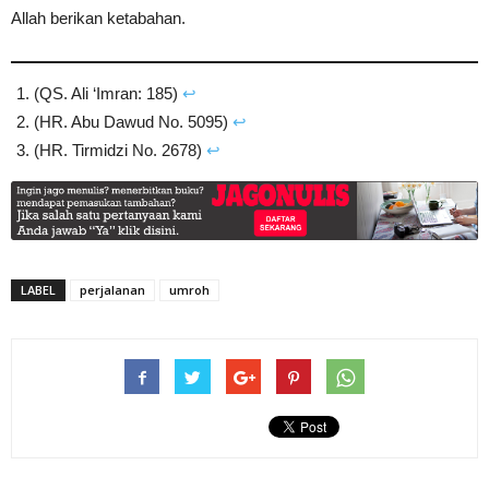
Allah berikan ketabahan.
(QS. Ali ‘Imran: 185)
↩︎
(HR. Abu Dawud No. 5095)
↩︎
(HR. Tirmidzi No. 2678)
↩︎
LABEL
perjalanan
umroh