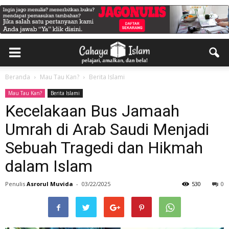
Beranda
Mau Tau Kan?
Berita Islami
Mau Tau Kan?
Berita Islami
Kecelakaan Bus Jamaah
Umrah di Arab Saudi Menjadi
Sebuah Tragedi dan Hikmah
dalam Islam
Penulis
Asrorul Muvida
-
03/22/2025
530
0