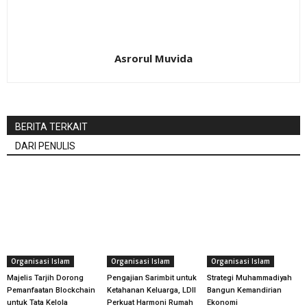
Asrorul Muvida
BERITA TERKAIT
DARI PENULIS
Organisasi Islam
Organisasi Islam
Organisasi Islam
Majelis Tarjih Dorong
Pengajian Sarimbit untuk
Strategi Muhammadiyah
Pemanfaatan Blockchain
Ketahanan Keluarga, LDII
Bangun Kemandirian
untuk Tata Kelola
Perkuat Harmoni Rumah
Ekonomi