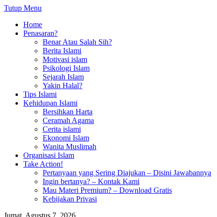
Tutup Menu
Home
Penasaran?
Benar Atau Salah Sih?
Berita Islami
Motivasi islam
Psikologi Islam
Sejarah Islam
Yakin Halal?
Tips Islami
Kehidupan Islami
Bersihkan Harta
Ceramah Agama
Cerita islami
Ekonomi Islam
Wanita Muslimah
Organisasi Islam
Take Action!
Pertanyaan yang Sering Diajukan – Disini Jawabannya
Ingin bertanya? – Kontak Kami
Mau Materi Premium? – Download Gratis
Kebijakan Privasi
Jumat, Agustus 7, 2026