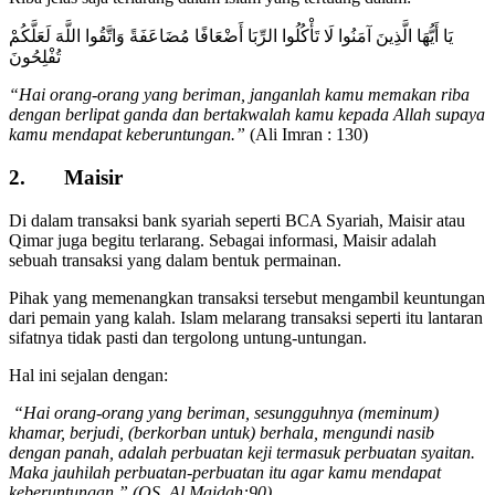
يَا أَيُّهَا الَّذِينَ آمَنُوا لَا تَأْكُلُوا الرِّبَا أَضْعَافًا مُضَاعَفَةً وَاتَّقُوا اللَّهَ لَعَلَّكُمْ
تُفْلِحُونَ
“Hai orang-orang yang beriman, janganlah kamu memakan riba
dengan berlipat ganda dan bertakwalah kamu kepada Allah supaya
kamu mendapat keberuntungan.”
(Ali Imran : 130)
2. Maisir
Di dalam transaksi bank syariah seperti BCA Syariah, Maisir atau
Qimar juga begitu terlarang. Sebagai informasi, Maisir adalah
sebuah transaksi yang dalam bentuk permainan.
Pihak yang memenangkan transaksi tersebut mengambil keuntungan
dari pemain yang kalah. Islam melarang transaksi seperti itu lantaran
sifatnya tidak pasti dan tergolong untung-untungan.
Hal ini sejalan dengan:
“Hai orang-orang yang beriman, sesungguhnya (meminum)
khamar, berjudi, (berkorban untuk) berhala, mengundi nasib
dengan panah, adalah perbuatan keji termasuk perbuatan syaitan.
Maka jauhilah perbuatan-perbuatan itu agar kamu mendapat
keberuntungan.” (QS. Al Maidah:90)