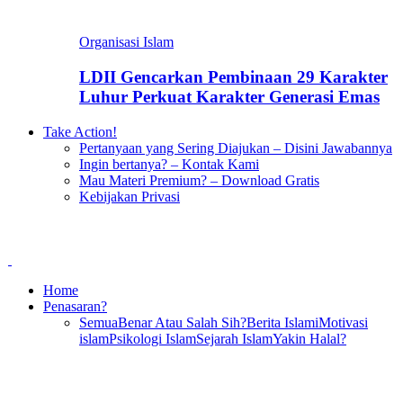
Organisasi Islam
LDII Gencarkan Pembinaan 29 Karakter
Luhur Perkuat Karakter Generasi Emas
Take Action!
Pertanyaan yang Sering Diajukan – Disini Jawabannya
Ingin bertanya? – Kontak Kami
Mau Materi Premium? – Download Gratis
Kebijakan Privasi
Home
Penasaran?
Semua
Benar Atau Salah Sih?
Berita Islami
Motivasi
islam
Psikologi Islam
Sejarah Islam
Yakin Halal?