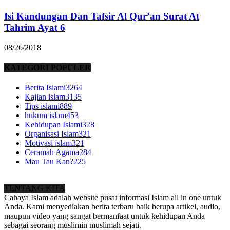
Isi Kandungan Dan Tafsir Al Qur’an Surat At
Tahrim Ayat 6
08/26/2018
KATEGORI POPULER
Berita Islami
3264
Kajian islam
3135
Tips islami
889
hukum islam
453
Kehidupan Islami
328
Organisasi Islam
321
Motivasi islam
321
Ceramah Agama
284
Mau Tau Kan?
225
TENTANG KITA
Cahaya Islam adalah website pusat informasi Islam all in one untuk
Anda. Kami menyediakan berita terbaru baik berupa artikel, audio,
maupun video yang sangat bermanfaat untuk kehidupan Anda
sebagai seorang muslimin muslimah sejati.