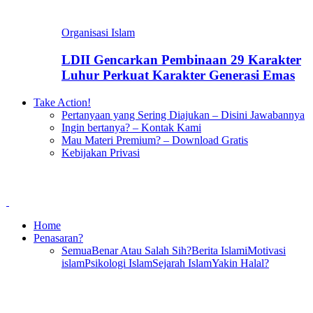
Organisasi Islam
LDII Gencarkan Pembinaan 29 Karakter
Luhur Perkuat Karakter Generasi Emas
Take Action!
Pertanyaan yang Sering Diajukan – Disini Jawabannya
Ingin bertanya? – Kontak Kami
Mau Materi Premium? – Download Gratis
Kebijakan Privasi
Home
Penasaran?
Semua
Benar Atau Salah Sih?
Berita Islami
Motivasi
islam
Psikologi Islam
Sejarah Islam
Yakin Halal?