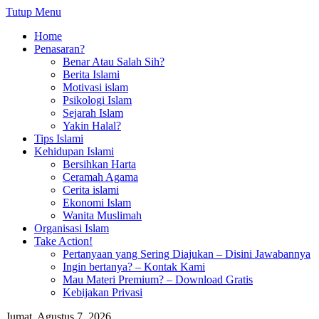
Tutup Menu
Home
Penasaran?
Benar Atau Salah Sih?
Berita Islami
Motivasi islam
Psikologi Islam
Sejarah Islam
Yakin Halal?
Tips Islami
Kehidupan Islami
Bersihkan Harta
Ceramah Agama
Cerita islami
Ekonomi Islam
Wanita Muslimah
Organisasi Islam
Take Action!
Pertanyaan yang Sering Diajukan – Disini Jawabannya
Ingin bertanya? – Kontak Kami
Mau Materi Premium? – Download Gratis
Kebijakan Privasi
Jumat, Agustus 7, 2026