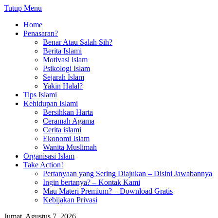
Tutup Menu
Home
Penasaran?
Benar Atau Salah Sih?
Berita Islami
Motivasi islam
Psikologi Islam
Sejarah Islam
Yakin Halal?
Tips Islami
Kehidupan Islami
Bersihkan Harta
Ceramah Agama
Cerita islami
Ekonomi Islam
Wanita Muslimah
Organisasi Islam
Take Action!
Pertanyaan yang Sering Diajukan – Disini Jawabannya
Ingin bertanya? – Kontak Kami
Mau Materi Premium? – Download Gratis
Kebijakan Privasi
Jumat, Agustus 7, 2026