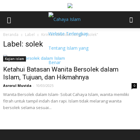
Beranda
Label
Kiriman ditandai dengan "solek"
Label: solek
Kajian islam
Ketahui Batasan Wanita Bersolek dalam
Islam, Tujuan, dan Hikmahnya
Asrorul Muvida
-
10/03/2025
0
Wanita Bersolek dalam Islam- Sobat Cahaya Islam, wanita memiliki
fitrah untuk tampil indah dan rapi. Islam tidak melarang wanita
bersolek selama sesuai...