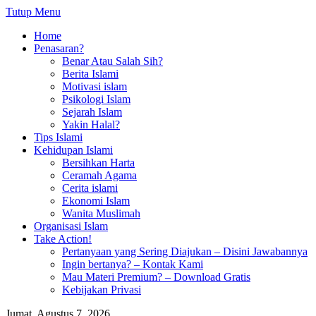
Tutup Menu
Home
Penasaran?
Benar Atau Salah Sih?
Berita Islami
Motivasi islam
Psikologi Islam
Sejarah Islam
Yakin Halal?
Tips Islami
Kehidupan Islami
Bersihkan Harta
Ceramah Agama
Cerita islami
Ekonomi Islam
Wanita Muslimah
Organisasi Islam
Take Action!
Pertanyaan yang Sering Diajukan – Disini Jawabannya
Ingin bertanya? – Kontak Kami
Mau Materi Premium? – Download Gratis
Kebijakan Privasi
Jumat, Agustus 7, 2026