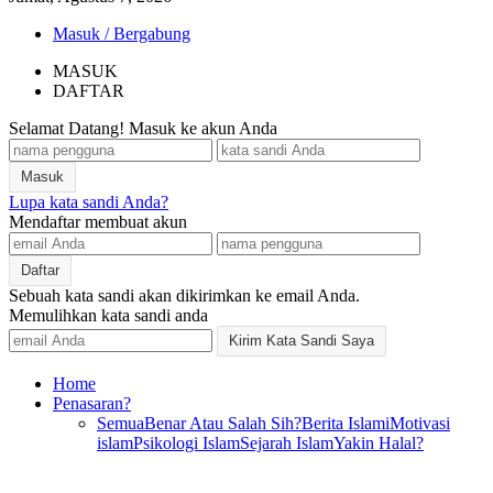
Masuk / Bergabung
MASUK
DAFTAR
Selamat Datang! Masuk ke akun Anda
Lupa kata sandi Anda?
Mendaftar membuat akun
Sebuah kata sandi akan dikirimkan ke email Anda.
Memulihkan kata sandi anda
Home
Penasaran?
Semua
Benar Atau Salah Sih?
Berita Islami
Motivasi
islam
Psikologi Islam
Sejarah Islam
Yakin Halal?