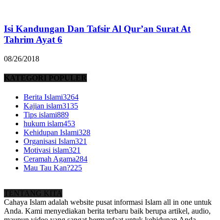
Isi Kandungan Dan Tafsir Al Qur’an Surat At
Tahrim Ayat 6
08/26/2018
KATEGORI POPULER
Berita Islami
3264
Kajian islam
3135
Tips islami
889
hukum islam
453
Kehidupan Islami
328
Organisasi Islam
321
Motivasi islam
321
Ceramah Agama
284
Mau Tau Kan?
225
TENTANG KITA
Cahaya Islam adalah website pusat informasi Islam all in one untuk
Anda. Kami menyediakan berita terbaru baik berupa artikel, audio,
maupun video yang sangat bermanfaat untuk kehidupan Anda