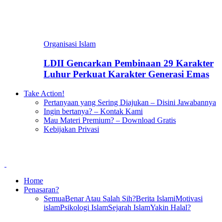
Organisasi Islam
LDII Gencarkan Pembinaan 29 Karakter
Luhur Perkuat Karakter Generasi Emas
Take Action!
Pertanyaan yang Sering Diajukan – Disini Jawabannya
Ingin bertanya? – Kontak Kami
Mau Materi Premium? – Download Gratis
Kebijakan Privasi
Home
Penasaran?
Semua
Benar Atau Salah Sih?
Berita Islami
Motivasi
islam
Psikologi Islam
Sejarah Islam
Yakin Halal?