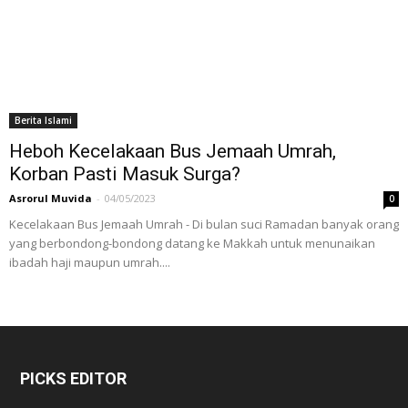
Berita Islami
Heboh Kecelakaan Bus Jemaah Umrah,
Korban Pasti Masuk Surga?
Asrorul Muvida
-
04/05/2023
0
Kecelakaan Bus Jemaah Umrah - Di bulan suci Ramadan banyak orang
yang berbondong-bondong datang ke Makkah untuk menunaikan
ibadah haji maupun umrah....
PICKS EDITOR