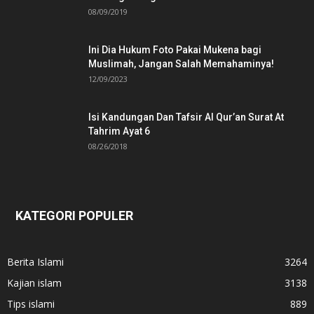
08/09/2019
Ini Dia Hukum Foto Pakai Mukena bagi
Muslimah, Jangan Salah Memahaminya!
12/09/2023
Isi Kandungan Dan Tafsir Al Qur’an Surat At
Tahrim Ayat 6
08/26/2018
KATEGORI POPULER
Berita Islami
3264
Kajian islam
3138
Tips islami
889