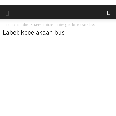
Beranda
Label
Kiriman ditandai dengan "kecelakaan bus"
Label: kecelakaan bus