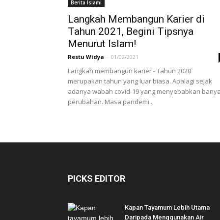
Berita Islami
Langkah Membangun Karier di
Tahun 2021, Begini Tipsnya
Menurut Islam!
Restu Widya
-
01/02/2021
Langkah membangun karier - Tahun 2020
merupakan tahun yang luar biasa. Apalagi sejak
adanya wabah covid-19 yang menyebabkan bany
perubahan. Masa pandemi...
PICKS EDITOR
Kapan Tayamum Lebih Utama
Daripada Menggunakan Air