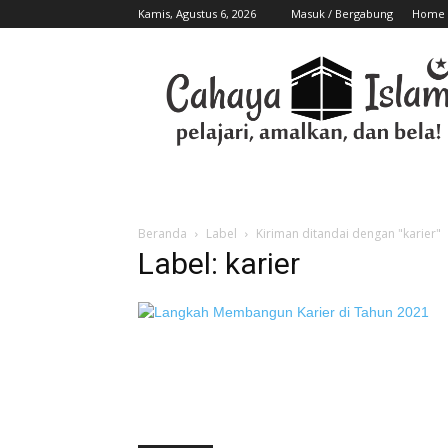
Kamis, Agustus 6, 2026
Masuk / Bergabung
Home
Beranda
Label
Kiriman ditandai dengan "karier"
Label: karier