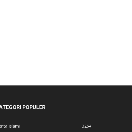
ATEGORI POPULER
rita Islami
3264