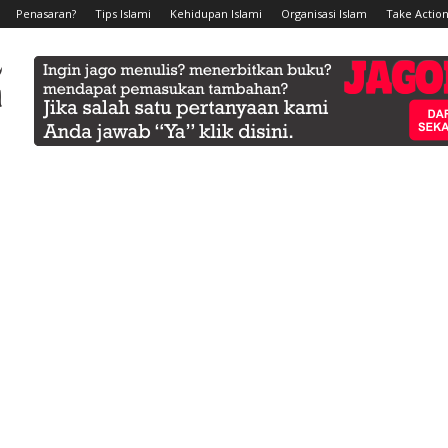
Penasaran?
Tips Islami
Kehidupan Islami
Organisasi Islam
Take Action