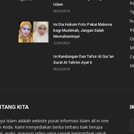
Ka
Islam
08/09/2019
Ti
h
Ini Dia Hukum Foto Pakai Mukena
Ke
bagi Muslimah, Jangan Salah
Memahaminya!
Or
12/09/2023
Mo
C
Isi Kandungan Dan Tafsir Al Qur’an
Surat At Tahrim Ayat 6
M
08/26/2018
NTANG KITA
I
ya Islam adalah website pusat informasi Islam all in one
k Anda. Kami menyediakan berita terbaru baik berupa
kel, audio, maupun video yang sangat bermanfaat untuk