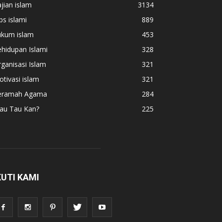
jian islam
3134
ps islami
889
ukum islam
453
hidupan Islami
328
ganisasi Islam
321
tivasi islam
321
eramah Agama
284
au Tau Kan?
225
KUTI KAMI