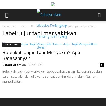
Beranda
Label
Kiriman ditandai dengan "jujur tapi menyakitkan"
Label: jujur tapi menyakitkan
hukum islam
Bolehkah Jujur Tapi Menyakiti? Apa
Batasannya?
Ustadz Al Amien
-
06/29/2025
0
Bolehkah Jujur Tapi Menyakiti - Sobat Cahaya Islam, kejujuran adalah
salah satu akhlak mulia yang sangat penting dalam Islam. Namun,
muncul satu...