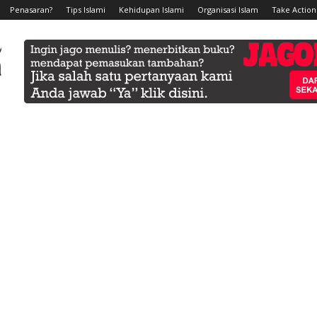
Penasaran?
Tips Islami
Kehidupan Islami
Organisasi Islam
Take Action