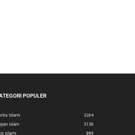
ATEGORI POPULER
rita Islami
3264
jian islam
3138
ps islami
889