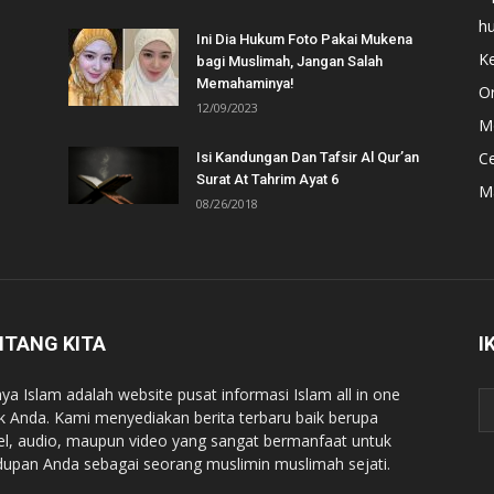
h
Ini Dia Hukum Foto Pakai Mukena
Ke
bagi Muslimah, Jangan Salah
Memahaminya!
Or
12/09/2023
Mo
C
Isi Kandungan Dan Tafsir Al Qur’an
Surat At Tahrim Ayat 6
M
08/26/2018
NTANG KITA
I
ya Islam adalah website pusat informasi Islam all in one
k Anda. Kami menyediakan berita terbaru baik berupa
kel, audio, maupun video yang sangat bermanfaat untuk
dupan Anda sebagai seorang muslimin muslimah sejati.