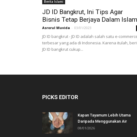
Berita Islami
JD ID Bangkrut, Ini Tips Agar
Bisnis Tetap Berjaya Dalam Isla
Asrorul Muvida
-
03/01/2023
JD ID bangkrut - JD ID adalah salah satu e-commerc
terbesar yang ada di Indonesia. Karena itulah, beri
JD ID bangkrut cukup...
PICKS EDITOR
Kapan Tayamum Lebih Utama
Daripada Menggunakan Air
08/01/2026