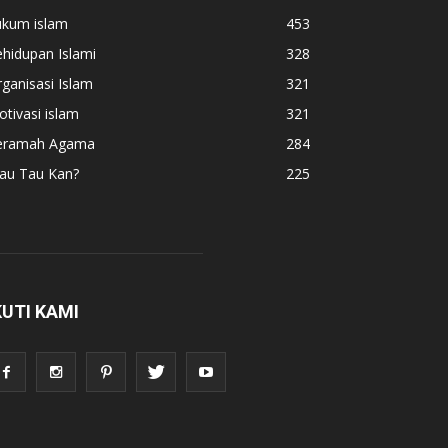
ukum islam
453
hidupan Islami
328
ganisasi Islam
321
tivasi islam
321
eramah Agama
284
au Tau Kan?
225
KUTI KAMI