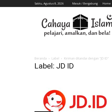
Sabtu, Agustus 8, 2026
Masuk / Bergabung
Home
Beranda
Label
Kiriman ditandai dengan "JD ID"
Label: JD ID