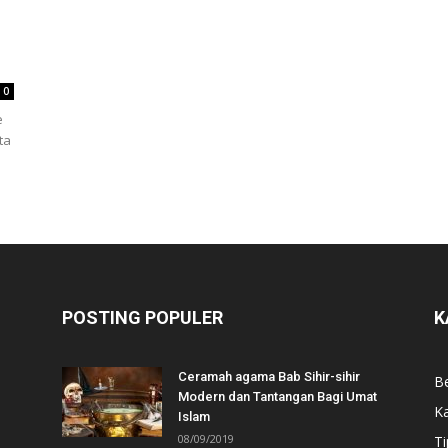
m
0
e
ta
POSTING POPULER
K
Ceramah agama Bab Sihir-sihir
Be
Modern dan Tantangan Bagi Umat
Ka
Islam
08/09/2019
Ti