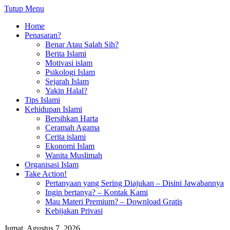
Tutup Menu
Home
Penasaran?
Benar Atau Salah Sih?
Berita Islami
Motivasi islam
Psikologi Islam
Sejarah Islam
Yakin Halal?
Tips Islami
Kehidupan Islami
Bersihkan Harta
Ceramah Agama
Cerita islami
Ekonomi Islam
Wanita Muslimah
Organisasi Islam
Take Action!
Pertanyaan yang Sering Diajukan – Disini Jawabannya
Ingin bertanya? – Kontak Kami
Mau Materi Premium? – Download Gratis
Kebijakan Privasi
Jumat, Agustus 7, 2026