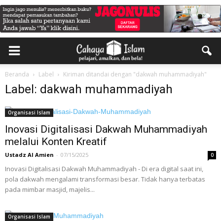
Beranda
Label
Kiriman ditandai dengan "dakwah muhammadiyah"
Label: dakwah muhammadiyah
Organisasi Islam
Inovasi Digitalisasi Dakwah Muhammadiyah
melalui Konten Kreatif
Ustadz Al Amien
-
07/15/2025
0
Inovasi Digitalisasi Dakwah Muhammadiyah - Di era digital saat ini,
pola dakwah mengalami transformasi besar. Tidak hanya terbatas
pada mimbar masjid, majelis...
Organisasi Islam