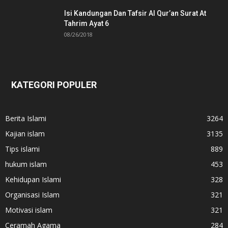
Isi Kandungan Dan Tafsir Al Qur’an Surat At
Tahrim Ayat 6
08/26/2018
KATEGORI POPULER
Berita Islami
3264
Kajian islam
3135
Tips islami
889
hukum islam
453
Kehidupan Islami
328
Organisasi Islam
321
Motivasi islam
321
Ceramah Agama
284