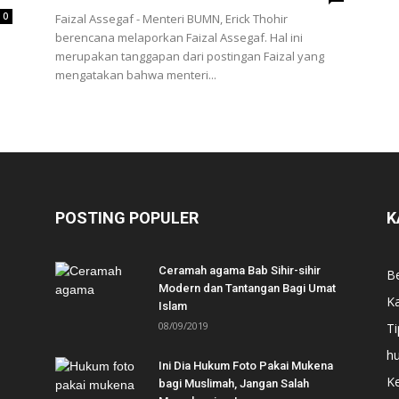
0
Faizal Assegaf - Menteri BUMN, Erick Thohir
berencana melaporkan Faizal Assegaf. Hal ini
merupakan tanggapan dari postingan Faizal yang
mengatakan bahwa menteri...
POSTING POPULER
K
Ceramah agama Bab Sihir-sihir
Be
Modern dan Tantangan Bagi Umat
Ka
Islam
08/09/2019
Ti
h
Ini Dia Hukum Foto Pakai Mukena
Ke
bagi Muslimah, Jangan Salah