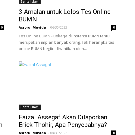
Berita Islami
3 Amalan untuk Lolos Tes Online
BUMN
Asrorul Muvida
-
06/30/2023
0
0
Tes Online BUMN - Bekerja di instansi BUMN tentu
merupakan impian banyak orang. Tak heran jika tes
online BUMN begitu dinantikan oleh...
Berita Islami
Faizal Assegaf Akan Dilaporkan
m
Erick Thohir, Apa Penyebabnya?
Asrorul Muvida
-
08/31/2022
0