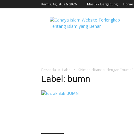
Kamis, Agustus 6, 2026
Masuk / Bergabung
Home
Beranda
Label
Kiriman ditandai dengan "bumn"
Label: bumn