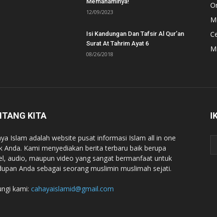
Memahaminya!
Or
12/09/2023
Mo
C
Isi Kandungan Dan Tafsir Al Qur’an
Surat At Tahrim Ayat 6
M
08/26/2018
NTANG KITA
I
ya Islam adalah website pusat informasi Islam all in one
k Anda. Kami menyediakan berita terbaru baik berupa
kel, audio, maupun video yang sangat bermanfaat untuk
dupan Anda sebagai seorang muslimin muslimah sejati.
ngi kami:
cahayaislamid@gmail.com