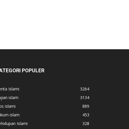
ATEGORI POPULER
rita Islami
3264
jian islam
3134
ps islami
889
ukum islam
453
hidupan Islami
328