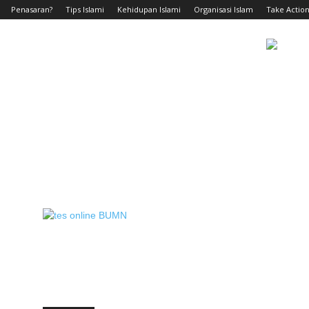
Penasaran?
Tips Islami
Kehidupan Islami
Organisasi Islam
Take Action