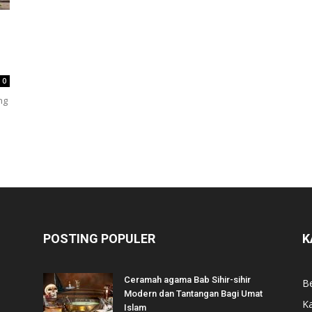
0
ng
POSTING POPULER
K
Ceramah agama Bab Sihir-sihir
Be
Modern dan Tantangan Bagi Umat
Ka
Islam