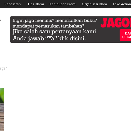
Penasaran?
Tips Islami
Kehidupan Islami
Organisasi Islam
Take Action
rga"