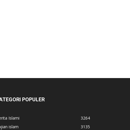
ATEGORI POPULER
rita Islami
3264
jian islam
3135