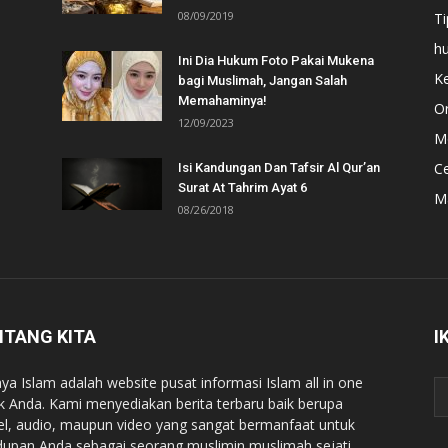
08/09/2019
Ti
h
Ini Dia Hukum Foto Pakai Mukena
Ke
bagi Muslimah, Jangan Salah
Memahaminya!
Or
12/09/2023
Mo
C
Isi Kandungan Dan Tafsir Al Qur’an
Surat At Tahrim Ayat 6
M
08/26/2018
NTANG KITA
I
ya Islam adalah website pusat informasi Islam all in one
k Anda. Kami menyediakan berita terbaru baik berupa
kel, audio, maupun video yang sangat bermanfaat untuk
dupan Anda sebagai seorang muslimin muslimah sejati.