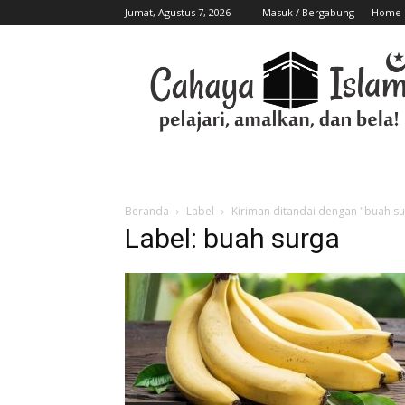
Jumat, Agustus 7, 2026
Masuk / Bergabung
Home
Beranda
Label
Kiriman ditandai dengan "buah su
Label: buah surga