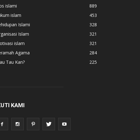
ps islami
889
ukum islam
453
hidupan Islami
328
ganisasi Islam
321
tivasi islam
321
eramah Agama
284
au Tau Kan?
225
KUTI KAMI