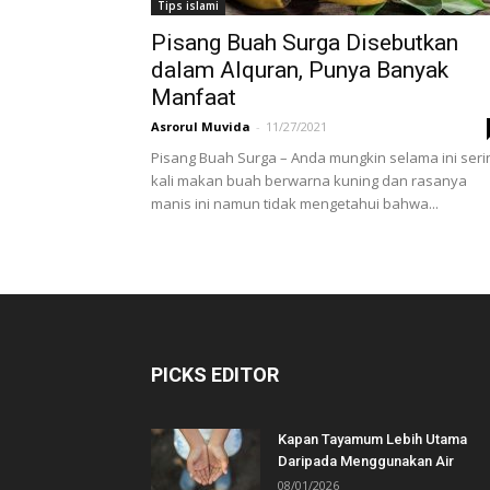
Tips islami
Pisang Buah Surga Disebutkan
dalam Alquran, Punya Banyak
Manfaat
Asrorul Muvida
-
11/27/2021
Pisang Buah Surga – Anda mungkin selama ini seri
kali makan buah berwarna kuning dan rasanya
manis ini namun tidak mengetahui bahwa...
PICKS EDITOR
Kapan Tayamum Lebih Utama
Daripada Menggunakan Air
08/01/2026