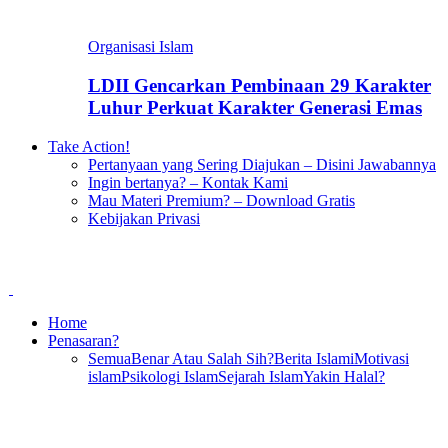
Organisasi Islam
LDII Gencarkan Pembinaan 29 Karakter
Luhur Perkuat Karakter Generasi Emas
Take Action!
Pertanyaan yang Sering Diajukan – Disini Jawabannya
Ingin bertanya? – Kontak Kami
Mau Materi Premium? – Download Gratis
Kebijakan Privasi
Home
Penasaran?
Semua
Benar Atau Salah Sih?
Berita Islami
Motivasi
islam
Psikologi Islam
Sejarah Islam
Yakin Halal?