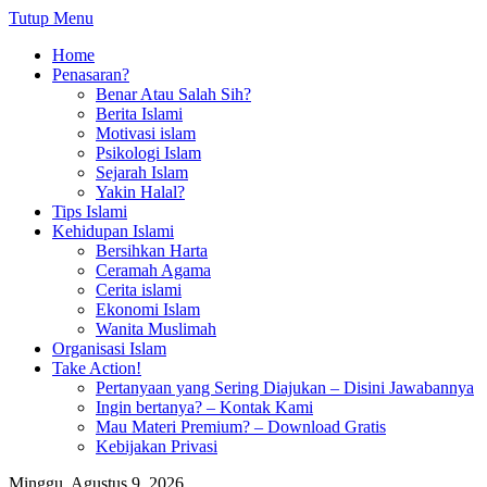
Tutup Menu
Home
Penasaran?
Benar Atau Salah Sih?
Berita Islami
Motivasi islam
Psikologi Islam
Sejarah Islam
Yakin Halal?
Tips Islami
Kehidupan Islami
Bersihkan Harta
Ceramah Agama
Cerita islami
Ekonomi Islam
Wanita Muslimah
Organisasi Islam
Take Action!
Pertanyaan yang Sering Diajukan – Disini Jawabannya
Ingin bertanya? – Kontak Kami
Mau Materi Premium? – Download Gratis
Kebijakan Privasi
Minggu, Agustus 9, 2026