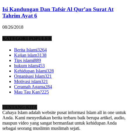
Isi Kandungan Dan Tafsir Al Qur’an Surat At
Tahrim Ayat 6
08/26/2018
KATEGORI POPULER
Berita Islami
3264
Kajian islam
3138
Tips islami
889
hukum islam
453
Kehidupan Islami
328
Organisasi Islam
321
Motivasi islam
321
Ceramah Agama
284
Mau Tau Kan?
225
TENTANG KITA
Cahaya Islam adalah website pusat informasi Islam all in one untuk
Anda. Kami menyediakan berita terbaru baik berupa artikel, audio,
maupun video yang sangat bermanfaat untuk kehidupan Anda
sebagai seorang muslimin muslimah sejati.