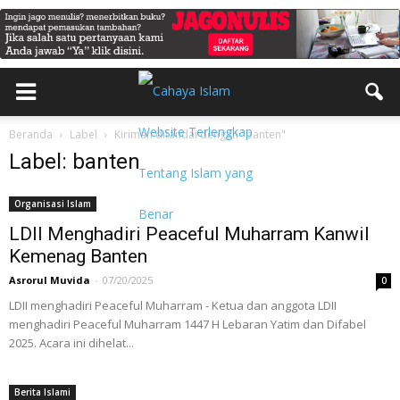
Beranda
Label
Kiriman ditandai dengan "banten"
Label: banten
Organisasi Islam
LDII Menghadiri Peaceful Muharram Kanwil
Kemenag Banten
Asrorul Muvida
-
07/20/2025
0
LDII menghadiri Peaceful Muharram - Ketua dan anggota LDII
menghadiri Peaceful Muharram 1447 H Lebaran Yatim dan Difabel
2025. Acara ini dihelat...
Berita Islami