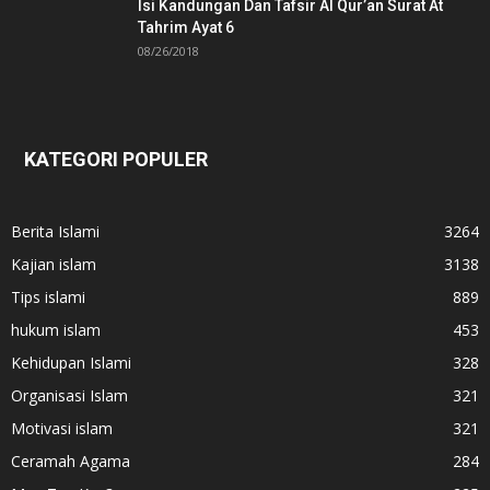
Isi Kandungan Dan Tafsir Al Qur’an Surat At
Tahrim Ayat 6
08/26/2018
KATEGORI POPULER
Berita Islami
3264
Kajian islam
3138
Tips islami
889
hukum islam
453
Kehidupan Islami
328
Organisasi Islam
321
Motivasi islam
321
Ceramah Agama
284