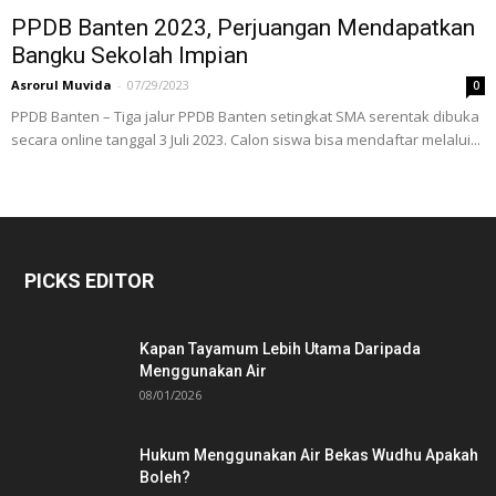
PPDB Banten 2023, Perjuangan Mendapatkan
Bangku Sekolah Impian
Asrorul Muvida
-
07/29/2023
0
PPDB Banten – Tiga jalur PPDB Banten setingkat SMA serentak dibuka
secara online tanggal 3 Juli 2023. Calon siswa bisa mendaftar melalui...
PICKS EDITOR
Kapan Tayamum Lebih Utama Daripada
Menggunakan Air
08/01/2026
Hukum Menggunakan Air Bekas Wudhu Apakah
Boleh?