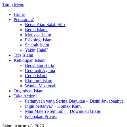
Tutup Menu
Home
Penasaran?
Benar Atau Salah Sih?
Berita Islami
Motivasi islam
Psikologi Islam
Sejarah Islam
Yakin Halal?
Tips Islami
Kehidupan Islami
Bersihkan Harta
Ceramah Agama
Cerita islami
Ekonomi Islam
Wanita Muslimah
Organisasi Islam
Take Action!
Pertanyaan yang Sering Diajukan – Disini Jawabannya
Ingin bertanya? – Kontak Kami
Mau Materi Premium? – Download Gratis
Kebijakan Privasi
Sabtu, Agustus 8, 2026