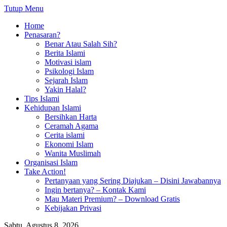
Tutup Menu
Home
Penasaran?
Benar Atau Salah Sih?
Berita Islami
Motivasi islam
Psikologi Islam
Sejarah Islam
Yakin Halal?
Tips Islami
Kehidupan Islami
Bersihkan Harta
Ceramah Agama
Cerita islami
Ekonomi Islam
Wanita Muslimah
Organisasi Islam
Take Action!
Pertanyaan yang Sering Diajukan – Disini Jawabannya
Ingin bertanya? – Kontak Kami
Mau Materi Premium? – Download Gratis
Kebijakan Privasi
Sabtu, Agustus 8, 2026