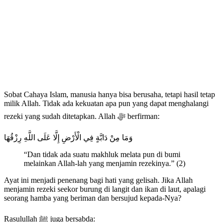
Sobat Cahaya Islam, manusia hanya bisa berusaha, tetapi hasil tetap
milik Allah. Tidak ada kekuatan apa pun yang dapat menghalangi
rezeki yang sudah ditetapkan. Allah ﷻ berfirman:
وَمَا مِنْ دَابَّةٍ فِي الْأَرْضِ إِلَّا عَلَى اللَّهِ رِزْقُهَا
“Dan tidak ada suatu makhluk melata pun di bumi
melainkan Allah-lah yang menjamin rezekinya.” (2)
Ayat ini menjadi penenang bagi hati yang gelisah. Jika Allah
menjamin rezeki seekor burung di langit dan ikan di laut, apalagi
seorang hamba yang beriman dan bersujud kepada-Nya?
Rasulullah ﷺ juga bersabda: