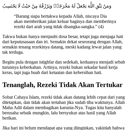
وَمَنْ يَتَّقِ اللَّهَ يَجْعَلْ لَهُ مَخْرَجًاۙ وَيَرْزُقْهُ مِنْ حَيْثُ لَا يَحْتَسِبُ
“Barang siapa bertakwa kepada Allah, niscaya Dia
akan memberikan jalan keluar baginya dan memberinya
rezeki dari arah yang tidak disangka-sangka.” (4)
Takwa bukan hanya menjauhi dosa besar, tetapi juga menjaga hati
dari keputusasaan dan iri. Semakin dekat seseorang dengan Allah,
semakin tenang rezekinya datang, meski kadang lewat jalan yang
tak terduga.
Begitu pula dengan istighfar dan sedekah, keduanya menjadi sebab
turunnya keberkahan. Artinya, rezeki bukan sekadar hasil kerja
keras, tapi juga buah dari ketaatan dan kebersihan hati.
Tenanglah, Rezeki Tidak Akan Tertukar
Sobat Cahaya Islam, rezeki tidak akan datang lebih cepat dari yang
ditetapkan, dan tidak akan tertahan jika sudah tiba waktunya. Allah
Maha Adil dalam membagikan karunia-Nya. Tugas kita hanyalah
berusaha sebaik mungkin, lalu bersyukur atas hasil yang Allah
berikan.
Jika hari ini belum mendapat apa yang diinginkan, yakinlah bahwa