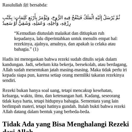
Rasulullah ﷺ bersabda:
ثُمَّ يُرْسَلُ إِلَيْهِ الْمَلَكُ فَيَنْفُخُ فِيهِ الرُّوحَ، وَيُؤْمَرُ بِأَرْبَعِ كَلِمَاتٍ: بِكَتْبِ
رِزْقِهِ، وَأَجَلِهِ، وَعَمَلِهِ، وَشَقِيٌّ أَوْ سَعِيدٌ
“Kemudian diutuslah malaikat dan ditiupkan ruh
kepadanya, lalu diperintahkan untuk menulis empat hal:
rezekinya, ajalnya, amalnya, dan apakah ia celaka atau
bahagia.” (1)
Hadis ini menegaskan bahwa rezeki sudah ditulis sejak dalam
kandungan. Jadi, sebelum kita bekerja, bersekolah, atau berdagang,
Allah sudah menentukan jatah masing-masing. Maka tidak perlu iri
kepada siapa pun, karena setiap orang memiliki takaran rezekinya
sendiri.
Rezeki bukan hanya soal uang, tetapi mencakup kesehatan,
keluarga, waktu, ilmu, dan ketenangan hati. Kadang, seseorang
tidak kaya harta, tetapi hidupnya bahagia. Sementara yang lain
berlimpah materi, tetapi hatinya gundah. Itulah bukti bahwa rezeki
Allah datang dalam bentuk yang berbeda-beda.
Tidak Ada yang Bisa Menghalangi Rezeki