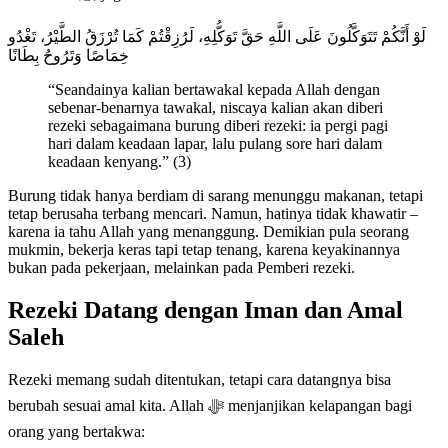
لَوْ أَنَّكُمْ تَتَوَكَّلُونَ عَلَى اللَّهِ حَقَّ تَوَكُّلِهِ، لَرُزِقْتُمْ كَمَا تُرْزَقُ الطَّيْرُ، تَغْدُو
خِمَاصًا وَتَرُوحُ بِطَانًا
“Seandainya kalian bertawakal kepada Allah dengan
sebenar-benarnya tawakal, niscaya kalian akan diberi
rezeki sebagaimana burung diberi rezeki: ia pergi pagi
hari dalam keadaan lapar, lalu pulang sore hari dalam
keadaan kenyang.” (3)
Burung tidak hanya berdiam di sarang menunggu makanan, tetapi
tetap berusaha terbang mencari. Namun, hatinya tidak khawatir –
karena ia tahu Allah yang menanggung. Demikian pula seorang
mukmin, bekerja keras tapi tetap tenang, karena keyakinannya
bukan pada pekerjaan, melainkan pada Pemberi rezeki.
Rezeki Datang dengan Iman dan Amal
Saleh
Rezeki memang sudah ditentukan, tetapi cara datangnya bisa
berubah sesuai amal kita. Allah ﷻ menjanjikan kelapangan bagi
orang yang bertakwa: