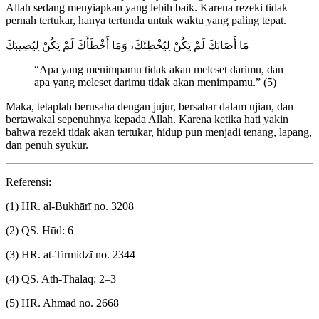
Allah sedang menyiapkan yang lebih baik. Karena rezeki tidak
pernah tertukar, hanya tertunda untuk waktu yang paling tepat.
مَا أَصَابَكَ لَمْ يَكُنْ لِيُخْطِئَكَ، وَمَا أَخْطَأَكَ لَمْ يَكُنْ لِيُصِيبَكَ
“Apa yang menimpamu tidak akan meleset darimu, dan
apa yang meleset darimu tidak akan menimpamu.” (5)
Maka, tetaplah berusaha dengan jujur, bersabar dalam ujian, dan
bertawakal sepenuhnya kepada Allah. Karena ketika hati yakin
bahwa rezeki tidak akan tertukar, hidup pun menjadi tenang, lapang,
dan penuh syukur.
Referensi:
(1) HR. al-Bukhārī no. 3208
(2) QS. Hūd: 6
(3) HR. at-Tirmidzī no. 2344
(4) QS. Ath-Thalāq: 2–3
(5) HR. Ahmad no. 2668