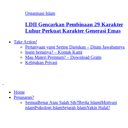
Organisasi Islam
LDII Gencarkan Pembinaan 29 Karakter
Luhur Perkuat Karakter Generasi Emas
Take Action!
Pertanyaan yang Sering Diajukan – Disini Jawabannya
Ingin bertanya? – Kontak Kami
Mau Materi Premium? – Download Gratis
Kebijakan Privasi
Home
Penasaran?
Semua
Benar Atau Salah Sih?
Berita Islami
Motivasi
islam
Psikologi Islam
Sejarah Islam
Yakin Halal?