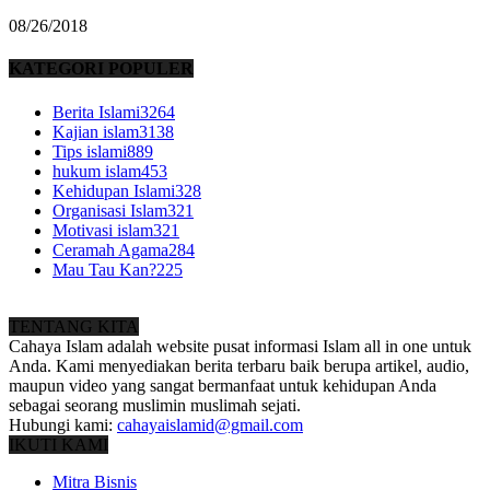
08/26/2018
KATEGORI POPULER
Berita Islami
3264
Kajian islam
3138
Tips islami
889
hukum islam
453
Kehidupan Islami
328
Organisasi Islam
321
Motivasi islam
321
Ceramah Agama
284
Mau Tau Kan?
225
TENTANG KITA
Cahaya Islam adalah website pusat informasi Islam all in one untuk
Anda. Kami menyediakan berita terbaru baik berupa artikel, audio,
maupun video yang sangat bermanfaat untuk kehidupan Anda
sebagai seorang muslimin muslimah sejati.
Hubungi kami:
cahayaislamid@gmail.com
IKUTI KAMI
Mitra Bisnis