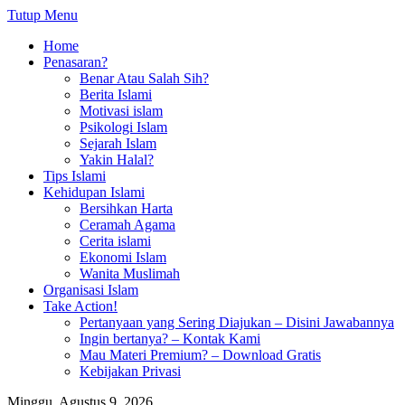
Tutup Menu
Home
Penasaran?
Benar Atau Salah Sih?
Berita Islami
Motivasi islam
Psikologi Islam
Sejarah Islam
Yakin Halal?
Tips Islami
Kehidupan Islami
Bersihkan Harta
Ceramah Agama
Cerita islami
Ekonomi Islam
Wanita Muslimah
Organisasi Islam
Take Action!
Pertanyaan yang Sering Diajukan – Disini Jawabannya
Ingin bertanya? – Kontak Kami
Mau Materi Premium? – Download Gratis
Kebijakan Privasi
Minggu, Agustus 9, 2026