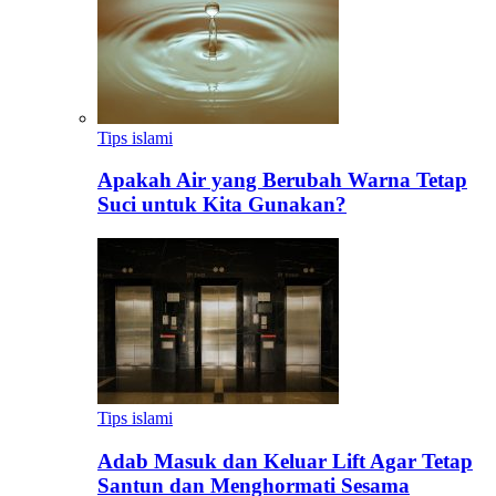
Tips islami
Apakah Air yang Berubah Warna Tetap
Suci untuk Kita Gunakan?
Tips islami
Adab Masuk dan Keluar Lift Agar Tetap
Santun dan Menghormati Sesama