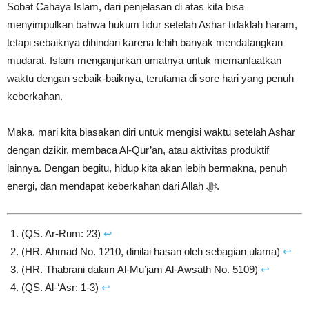
Sobat Cahaya Islam, dari penjelasan di atas kita bisa
menyimpulkan bahwa hukum tidur setelah Ashar tidaklah haram,
tetapi sebaiknya dihindari karena lebih banyak mendatangkan
mudarat. Islam menganjurkan umatnya untuk memanfaatkan
waktu dengan sebaik-baiknya, terutama di sore hari yang penuh
keberkahan.
Maka, mari kita biasakan diri untuk mengisi waktu setelah Ashar
dengan dzikir, membaca Al-Qur’an, atau aktivitas produktif
lainnya. Dengan begitu, hidup kita akan lebih bermakna, penuh
energi, dan mendapat keberkahan dari Allah ﷻ.
(QS. Ar-Rum: 23)
↩︎
(HR. Ahmad No. 1210, dinilai hasan oleh sebagian ulama)
↩︎
(HR. Thabrani dalam Al-Mu’jam Al-Awsath No. 5109)
↩︎
(QS. Al-‘Asr: 1-3)
↩︎