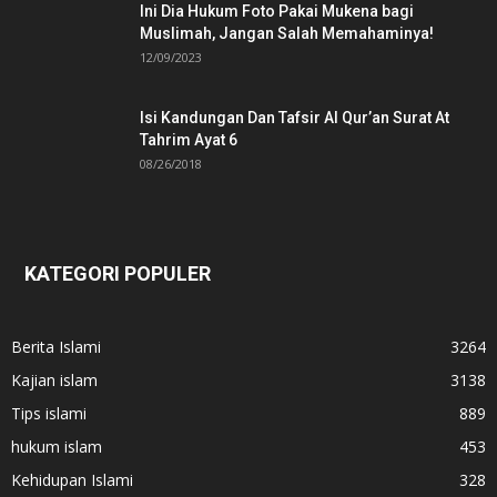
Ini Dia Hukum Foto Pakai Mukena bagi
Muslimah, Jangan Salah Memahaminya!
12/09/2023
Isi Kandungan Dan Tafsir Al Qur’an Surat At
Tahrim Ayat 6
08/26/2018
KATEGORI POPULER
Berita Islami
3264
Kajian islam
3138
Tips islami
889
hukum islam
453
Kehidupan Islami
328