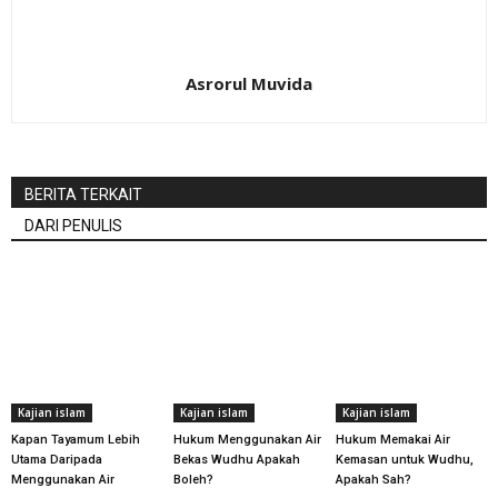
Asrorul Muvida
BERITA TERKAIT
DARI PENULIS
Kajian islam
Kajian islam
Kajian islam
Kapan Tayamum Lebih
Hukum Menggunakan Air
Hukum Memakai Air
Utama Daripada
Bekas Wudhu Apakah
Kemasan untuk Wudhu,
Menggunakan Air
Boleh?
Apakah Sah?