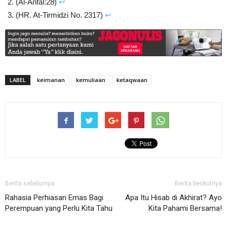
(Al-Anfal:28)
↩︎
(HR. At-Tirmidzi No. 2317)
↩︎
LABEL
keimanan
kemuliaan
ketaqwaan
Berita sebelumya
Berita berikutnya
Rahasia Perhiasan Emas Bagi
Apa Itu Hisab di Akhirat? Ayo
Perempuan yang Perlu Kita Tahu
Kita Pahami Bersama!