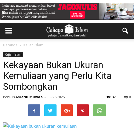
Beranda
Kajian islam
Kajian islam
Kekayaan Bukan Ukuran
Kemuliaan yang Perlu Kita
Sombongkan
Penulis
Asrorul Muvida
-
10/26/2025
321
0