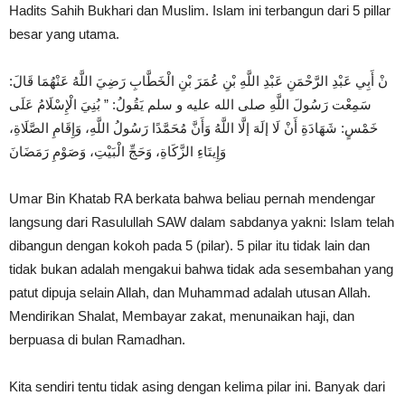
Hadits Sahih Bukhari dan Muslim. Islam ini terbangun dari 5 pillar
besar yang utama.
نْ أَبِي عَبْدِ الرَّحْمَنِ عَبْدِ اللَّهِ بْنِ عُمَرَ بْنِ الْخَطَّابِ رَضِيَ اللَّهُ عَنْهُمَا قَالَ:
سَمِعْت رَسُولَ اللَّهِ صلى الله عليه و سلم يَقُولُ: ” بُنِيَ الْإِسْلَامُ عَلَى
خَمْسٍ: شَهَادَةِ أَنْ لَا إلَهَ إلَّا اللَّهُ وَأَنَّ مُحَمَّدًا رَسُولُ اللَّهِ، وَإِقَامِ الصَّلَاةِ،
وَإِيتَاءِ الزَّكَاةِ، وَحَجِّ الْبَيْتِ، وَصَوْمِ رَمَضَانَ
Umar Bin Khatab RA berkata bahwa beliau pernah mendengar
langsung dari Rasulullah SAW dalam sabdanya yakni: Islam telah
dibangun dengan kokoh pada 5 (pilar). 5 pilar itu tidak lain dan
tidak bukan adalah mengakui bahwa tidak ada sesembahan yang
patut dipuja selain Allah, dan Muhammad adalah utusan Allah.
Mendirikan Shalat, Membayar zakat, menunaikan haji, dan
berpuasa di bulan Ramadhan.
Kita sendiri tentu tidak asing dengan kelima pilar ini. Banyak dari