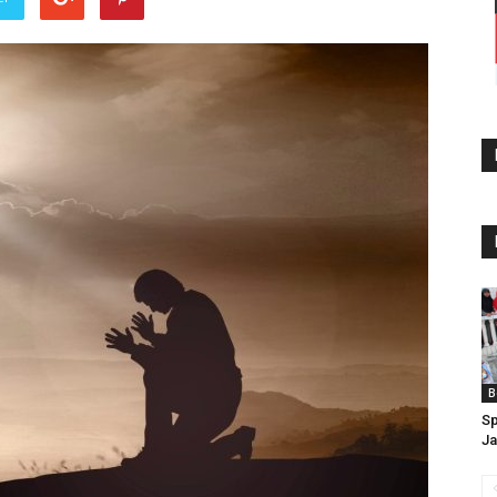
B
Sp
Ja