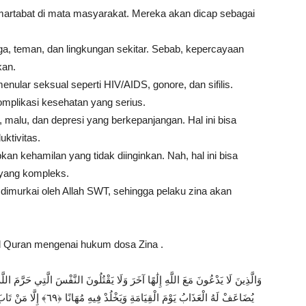
 martabat di mata masyarakat. Mereka akan dicap sebagai
a, teman, dan lingkungan sekitar. Sebab, kepercayaan
kan.
 menular seksual seperti HIV/AIDS, gonore, dan sifilis.
mplikasi kesehatan yang serius.
 malu, dan depresi yang berkepanjangan. Hal ini bisa
ktivitas.
n kehamilan yang tidak diinginkan. Nah, hal ini bisa
 yang kompleks.
 dimurkai oleh Allah SWT, sehingga pelaku zina akan
Al Quran mengenai hukum dosa Zina .
يُضَاعَفْ لَهُ الْعَذَابُ يَوْمَ