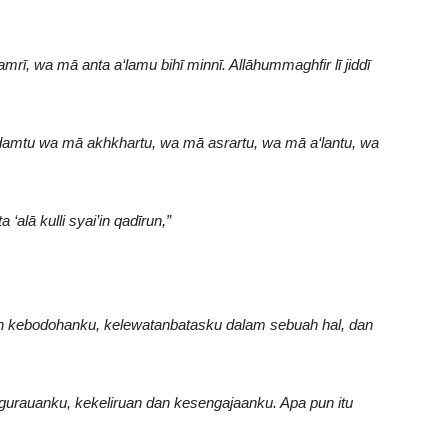
ī amrī, wa mā anta a‘lamu bihī minnī. Allāhummaghfir lī jiddī
qadamtu wa mā akhkhartu, wa mā asrartu, wa mā a‘lantu, wa
alā kulli syai’in qadīrun,”
dan kebodohanku, kelewatanbatasku dalam sebuah hal, dan
gurauanku, kekeliruan dan kesengajaanku. Apa pun itu