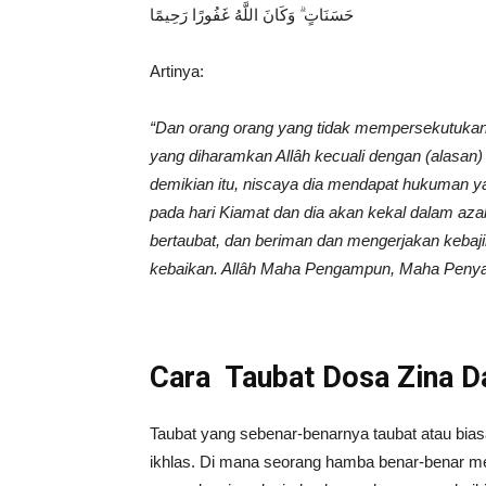
حَسَنَاتٍ ۗ وَكَانَ اللَّهُ غَفُورًا رَحِيمًا
Artinya:
“Dan orang orang yang tidak mempersekutukan
yang diharamkan Allâh kecuali dengan (alasan)
demikian itu, niscaya dia mendapat hukuman ya
pada hari Kiamat dan dia akan kekal dalam azab
bertaubat, dan beriman dan mengerjakan kebaji
kebaikan. Allâh Maha Pengampun, Maha Peny
Cara Taubat Dosa Zina D
Taubat yang sebenar-benarnya taubat atau biasa
ikhlas. Di mana seorang hamba benar-benar me