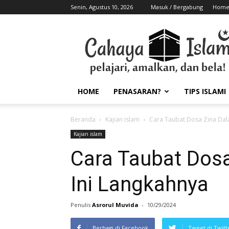
Senin, Agustus 10, 2026
Masuk / Bergabung
Hom
HOME
PENASARAN?
TIPS ISLAMI
Beranda
Kajian islam
Cara Taubat Dosa Zina Dala
Kajian islam
Cara Taubat Dosa
Ini Langkahnya
Penulis
Asrorul Muvida
-
10/29/2024
Berbagi di Facebook
Tweet di Twitt