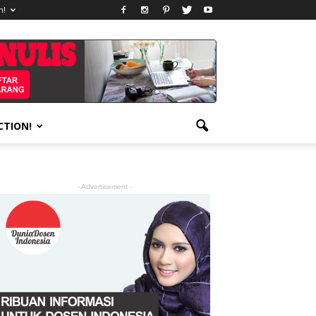
n!
CTION!
- Advertisement -