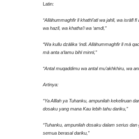
Latin:
“Allāhummaghfir lī khathī’atī wa jahlī, wa isrāfī f
wa hazlī, wa khatha’ī wa ‘amdī,”
“Wa kullu dzālika ‘indī. Allāhummaghfir lī mā 
mā anta a‘lamu bihī minnī,”
“Antal muqaddimu wa antal mu’akhkhiru, wa anta ‘
Artinya:
“Ya Alllah ya Tuhanku, ampunilah kekeliruan 
dosaku yang mana Kau lebih tahu dariku,”
“Tuhanku, ampunilah dosaku dalam serius dan 
semua berasal dariku,”