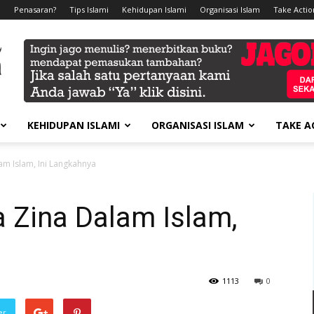
e
Penasaran?
Tips Islami
Kehidupan Islami
Organisasi Islam
Take Actio
KEHIDUPAN ISLAMI
ORGANISASI ISLAM
TAKE A
m Islam, Ini Langkahnya
 Zina Dalam Islam,
1113
0
er