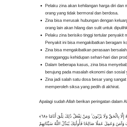
Pelaku zina akan kehilangan harga diri dan
orang yang tidak bermoral dan berdosa.
Zina bisa merusak hubungan dengan keluarg
orang lain akan hilang dan sulit untuk dipulih
Pelaku zina berisiko tinggi tertular penyakit
Penyakit ini bisa mengakibatkan beragam ko
Zina bisa mengakibatkan perasaan bersalah,
mengganggu kehidupan sehari-hari dan produ
Dalam beberapa kasus, zina bisa menyebabka
berujung pada masalah ekonomi dan sosial
Zina jadi salah satu dosa besar yang sangat
memperoleh siksa yang pedih di akhirat.
Apalagi sudah Allah berikan peringatan dalam 
وَالَّذِينَ لَا يَدْعُونَ مَعَ اللَّهِ إِلَٰهًا آخَرَ وَلَا يَقْتُلُونَ النَّفْسَ الَّتِي حَرَّمَ اللَّهُ إِلَّا بِالْحَقِّ وَلَا يَزْنُونَ ۚ وَمَنْ يَفْعَلْ ذَٰلِكَ يَلْقَ أَثَامًا ﴿٦٨﴾
 الْقِيَامَةِ وَيَخْلُدْ فِيهِ مُهَانًا ﴿٦٩﴾ إِلَّا مَنْ تَابَ وَآمَنَ وَعَمِلَ عَمَلًا صَالِحًا فَأُولَٰئِكَ يُبَدِّلُ اللَّهُ سَيِّئَاتِهِمْ