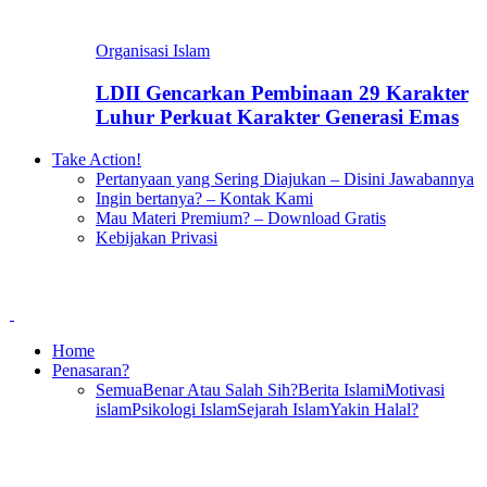
Organisasi Islam
LDII Gencarkan Pembinaan 29 Karakter
Luhur Perkuat Karakter Generasi Emas
Take Action!
Pertanyaan yang Sering Diajukan – Disini Jawabannya
Ingin bertanya? – Kontak Kami
Mau Materi Premium? – Download Gratis
Kebijakan Privasi
Home
Penasaran?
Semua
Benar Atau Salah Sih?
Berita Islami
Motivasi
islam
Psikologi Islam
Sejarah Islam
Yakin Halal?