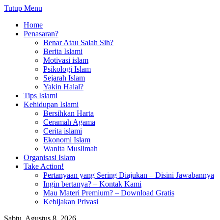
Tutup Menu
Home
Penasaran?
Benar Atau Salah Sih?
Berita Islami
Motivasi islam
Psikologi Islam
Sejarah Islam
Yakin Halal?
Tips Islami
Kehidupan Islami
Bersihkan Harta
Ceramah Agama
Cerita islami
Ekonomi Islam
Wanita Muslimah
Organisasi Islam
Take Action!
Pertanyaan yang Sering Diajukan – Disini Jawabannya
Ingin bertanya? – Kontak Kami
Mau Materi Premium? – Download Gratis
Kebijakan Privasi
Sabtu, Agustus 8, 2026